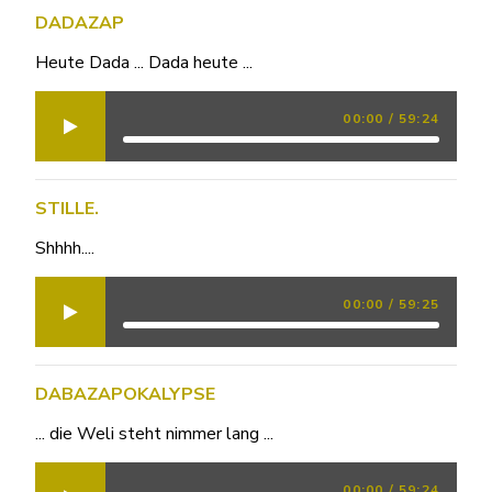
DADAZAP
Heute Dada ... Dada heute ...
00:00
/
59:24
STILLE.
Shhhh....
00:00
/
59:25
DABAZAPOKALYPSE
... die Weli steht nimmer lang ...
00:00
/
59:24