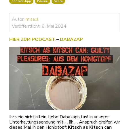
podcast-tipp
Poesie
Satire
Autor:
m.saxl
Veröffentlicht: 6. Mai 2024
HIER ZUM PODCAST
–
DABAZAP
Ihr seid nicht allein, liebe Dabazapistas! In unserer
Unterhaltungssendung mit … äh … Anspruch greifen wir
dieses Mal in den Honigtopf:
Kitsch as Kitsch can