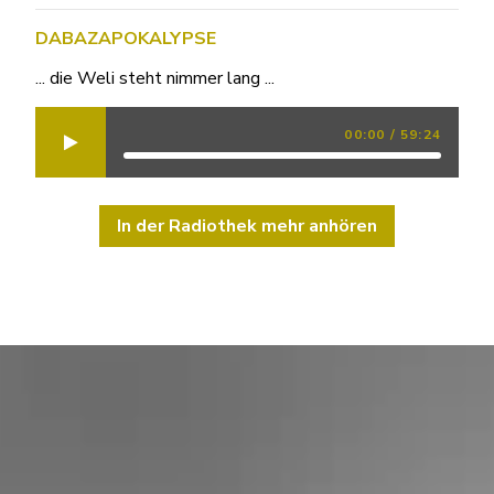
DABAZAPOKALYPSE
... die Weli steht nimmer lang ...
00:00
/
59:24
In der Radiothek mehr anhören