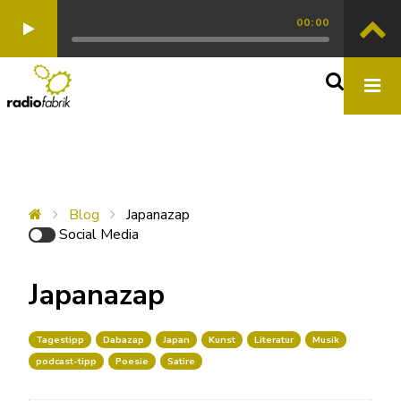
00:00
Blog
Japanazap
Social Media
Japanazap
Tagestipp
Dabazap
Japan
Kunst
Literatur
Musik
podcast-tipp
Poesie
Satire