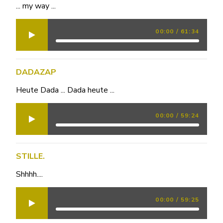
... my way ...
00:00
/
61:34
DADAZAP
Heute Dada ... Dada heute ...
00:00
/
59:24
STILLE.
Shhhh....
00:00
/
59:25