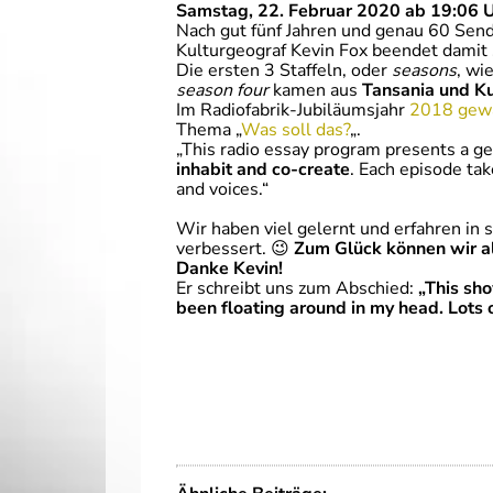
Samstag, 22. Februar 2020 ab 19:06 U
Nach gut fünf Jahren und genau 60 Sen
Kulturgeograf Kevin Fox beendet damit 
Die ersten 3 Staffeln, oder
seasons
, wi
season four
kamen aus
Tansania und K
Im Radiofabrik-Jubiläumsjahr
2018 gewa
Thema „
Was soll das?
„.
„This radio essay program presents a geo
inhabit and co-create
. Each episode tak
and voices.“
Wir haben viel gelernt und erfahren in 
verbessert. 😉
Zum Glück können wir 
Danke Kevin!
Er schreibt uns zum Abschied:
„This sh
been floating around in my head. Lots o