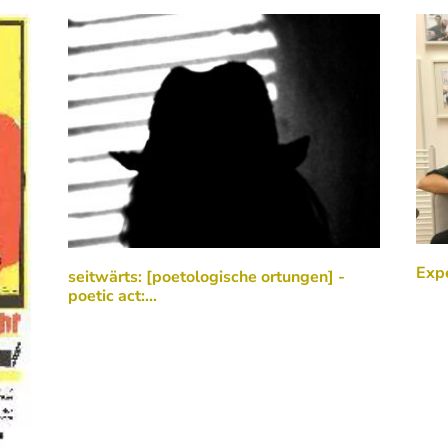
Exp
seitwärts: [poetologische ortungen] -
poetic act:…