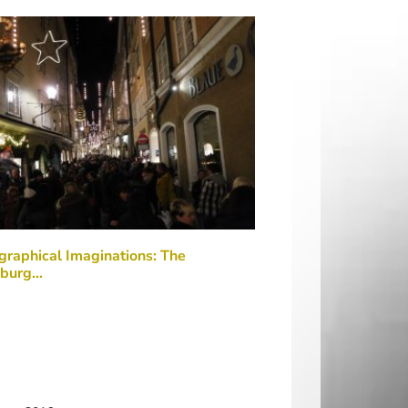
raphical Imaginations: The
zburg…