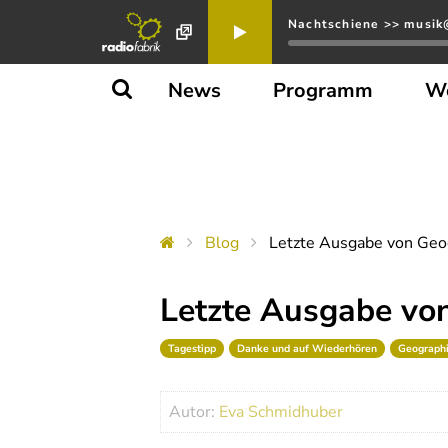
Nachtschiene >> musik@
News
Programm
W
Blog
Letzte Ausgabe von Geog
Letzte Ausgabe von
Tagestipp
Danke und auf Wiederhören
Geographi
Autor:
Eva Schmidhuber