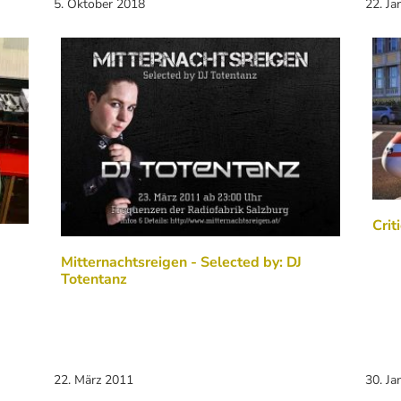
5. Oktober 2018
22. Ja
Crit
Mitternachtsreigen - Selected by: DJ
Totentanz
22. März 2011
30. Ja