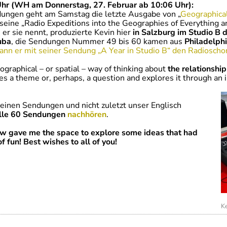
hr (WH am Donnerstag, 27. Februar ab 10:06 Uhr):
dungen geht am Samstag die letzte Ausgabe von „
Geographical
seine „Radio Expeditions into the Geographies of Everything a
e er sie nennt, produzierte Kevin hier
in Salzburg im Studio B d
uba
, die Sendungen Nummer 49 bis 60 kamen aus
Philadelph
nn er mit seiner Sendung „A Year in Studio B“ den Radioscho
graphical – or spatial – way of thinking about
the relationshi
es a theme or, perhaps, a question and explores it through an i
seinen Sendungen und nicht zuletzt unser Englisch
alle 60 Sendungen
nachhören
.
ow gave me the space to explore some ideas that had
f fun! Best wishes to all of you!
Ke