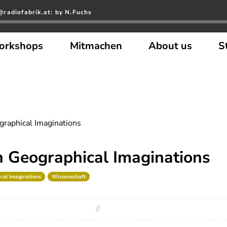
radiofabrik.at: by N.Fuchs
orkshops
Mitmachen
About us
S
raphical Imaginations
 Geographical Imaginations
cal Imaginations
Wissenschaft
//