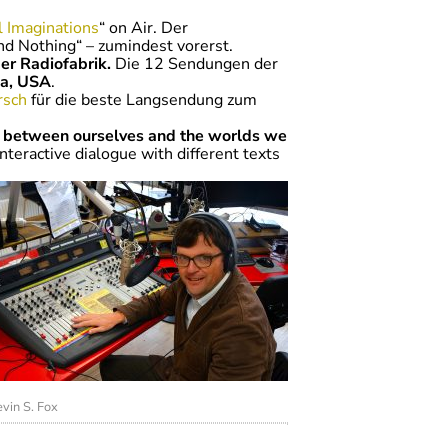
 Imaginations
“ on Air. Der
nd Nothing“ – zumindest vorerst.
er Radiofabrik.
Die 12 Sendungen der
ia, USA
.
rsch
für die beste Langsendung zum
p between ourselves and the worlds we
nteractive dialogue with different texts
vin S. Fox