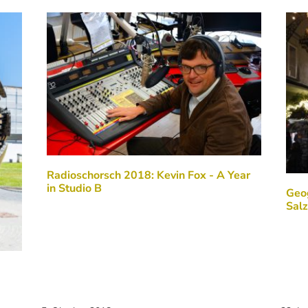
Radioschorsch 2018: Kevin Fox - A Year
in Studio B
Geog
Sal