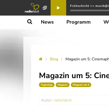
Frühschicht >> musik@r
News
Programm
W
Blog
Magazin um 5: Cinemaph
Magazin um 5: Cin
Tagestipp
Magazin
Magazin um 5
Autor:
radiofabrik