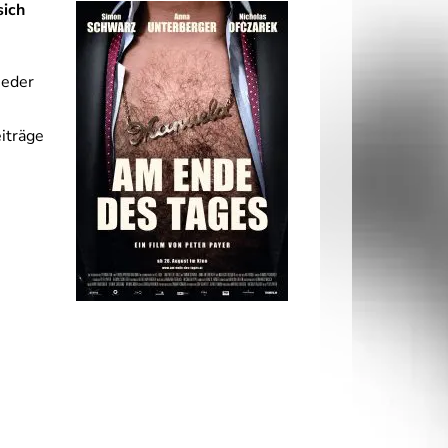
sich
ieder
iträge