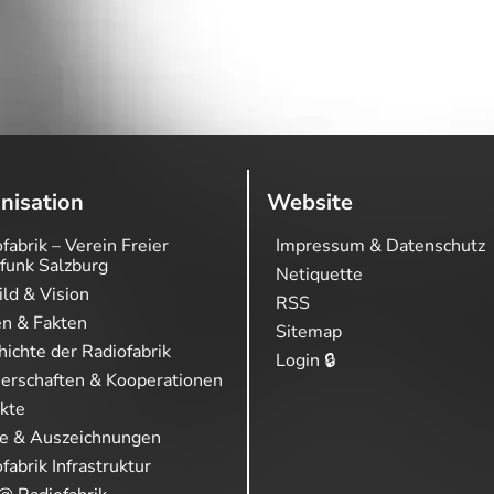
nisation
Website
fabrik – Verein Freier
Impressum & Datenschutz
funk Salzburg
Netiquette
ild & Vision
RSS
en & Fakten
Sitemap
ichte der Radiofabrik
Login 🔒
nerschaften & Kooperationen
ekte
se & Auszeichnungen
fabrik Infrastruktur