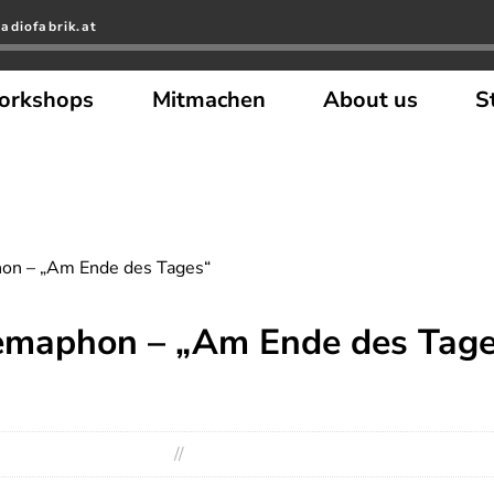
adiofabrik.at
orkshops
Mitmachen
About us
S
on – „Am Ende des Tages“
emaphon – „Am Ende des Tage
//