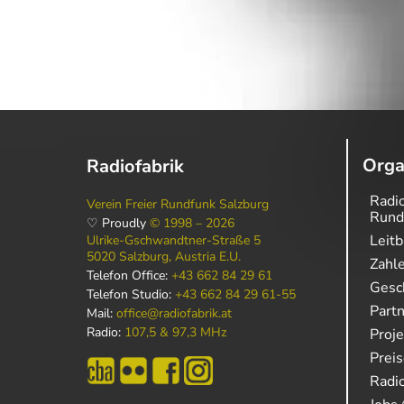
Orga
Radiofabrik
Radio
Verein Freier Rundfunk Salzburg
Rund
♡ Proudly
© 1998 – 2026
Leitb
Ulrike-Gschwandtner-Straße 5
5020 Salzburg, Austria E.U.
Zahl
Telefon Office:
+43 662 84 29 61
Gesch
Telefon Studio:
+43 662 84 29 61-55
Part
Mail:
office@radiofabrik.at
Radio:
107,5 & 97,3 MHz
Proj
Prei
Radio