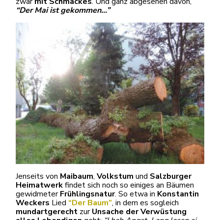
zwar
mit Schmackes
. Und ganz abgesehen davon,
“Der Mai ist gekommen…”
Jenseits von
Maibaum
,
Volkstum
und
Salzburger
Heimatwerk
findet sich noch so einiges an Bäumen
gewidmeter
Frühlingsnatur
. So etwa in
Konstantin
Weckers
Lied
“Der Baum”
, in dem es sogleich
mundartgerecht
zur
Unsache der Verwüstung