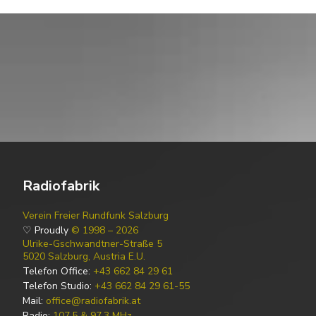
Radiofabrik
Verein Freier Rundfunk Salzburg
♡ Proudly
© 1998 – 2026
Ulrike-Gschwandtner-Straße 5
5020 Salzburg, Austria E.U.
Telefon Office:
+43 662 84 29 61
Telefon Studio:
+43 662 84 29 61-55
Mail:
office@radiofabrik.at
Radio:
107,5 & 97,3 MHz