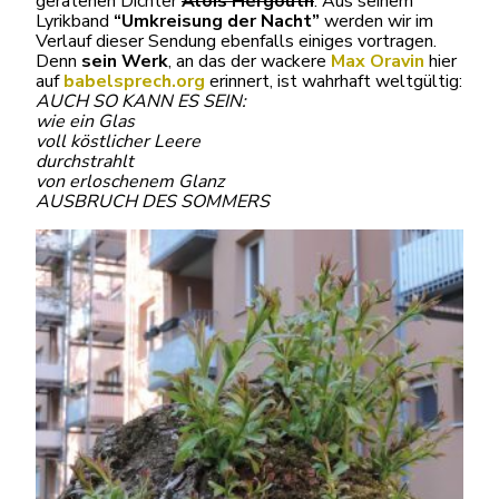
geratenen Dichter
Alois Hergouth
. Aus seinem
Lyrikband
“Umkreisung der Nacht”
werden wir im
Verlauf dieser Sendung ebenfalls einiges vortragen.
Denn
sein Werk
, an das der wackere
Max Oravin
hier
auf
babelsprech.org
erinnert, ist wahrhaft weltgültig:
AUCH SO KANN ES SEIN:
wie ein Glas
voll köstlicher Leere
durchstrahlt
von erloschenem Glanz
AUSBRUCH DES SOMMERS