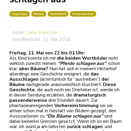
Tagestipp
Bäume
Nachtfahrt
Perlentaucher
Autor:
Carla Stenitzer
Veröffentlicht: 11. Mai 2018
Freitag, 11. Mai von 22 bis 01 Uhr:
Als Kind konnte ich mir
die beiden Wortbilder
nicht
wirklich zurecht reimen:
“Pferde schlagen aus”
, schon
klar,
aber Bäume?
Nun hat sich in meinem Hinterhof
allerdings eine Geschichte ereignet, die
das
Ausschlagen
(altertümlich für “austreiben”)
der
Bäume
nachgerade unausweichlich illustriert.
Diese
Geschichte
, die auch noch ein Dreiteiler ist, werde ich
in dieser Sendung erzählen, die
dramaturgisch
passenderweise
drei Stunden dauert. Zur
phantasieanregenden
Vorhereinstimmung
sei sie
allhier schon mal in Gestalt von Bildern gezeigt, den
Assoziationen zu
“Die Bäume schlagen aus”
sind
dabei keinerlei Grenzen gesetzt. Wenn ich so ein Baum
wär, ich würd ja am liebsten
zurück schlagen
, und