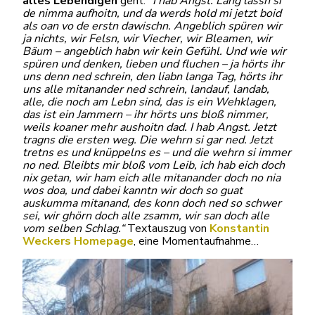
alles Lebendigen
geht:
“I hab Angst. Lang lassn si
de nimma aufhoitn, und da werds hold mi jetzt boid
als oan vo de erstn dawischn. Angeblich spüren wir
ja nichts, wir Felsn, wir Viecher, wir Bleamen, wir
Bäum – angeblich habn wir kein Gefühl. Und wie wir
spüren und denken, lieben und fluchen – ja hörts ihr
uns denn ned schrein, den liabn langa Tag, hörts ihr
uns alle mitanander ned schrein, landauf, landab,
alle, die noch am Lebn sind, das is ein Wehklagen,
das ist ein Jammern – ihr hörts uns bloß nimmer,
weils koaner mehr aushoitn dad. I hab Angst. Jetzt
tragns die ersten weg. Die wehrn si gar ned. Jetzt
tretns es und knüppelns es – und die wehrn si immer
no ned. Bleibts mir bloß vom Leib, ich hab eich doch
nix getan, wir ham eich alle mitanander doch no nia
wos doa, und dabei kanntn wir doch so guat
auskumma mitanand, des konn doch ned so schwer
sei, wir ghörn doch alle zsamm, wir san doch alle
vom selben Schlag.“
Textauszug von
Konstantin
Weckers Homepage
, eine Momentaufnahme…