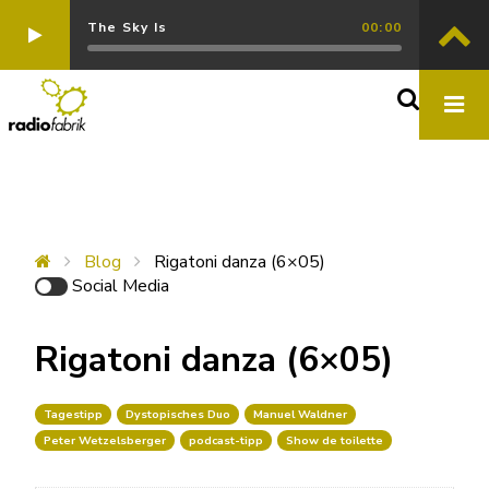
The Sky Is
00:00
Blog
Rigatoni danza (6×05)
Social Media
Rigatoni danza (6×05)
Tagestipp
Dystopisches Duo
Manuel Waldner
Peter Wetzelsberger
podcast-tipp
Show de toilette