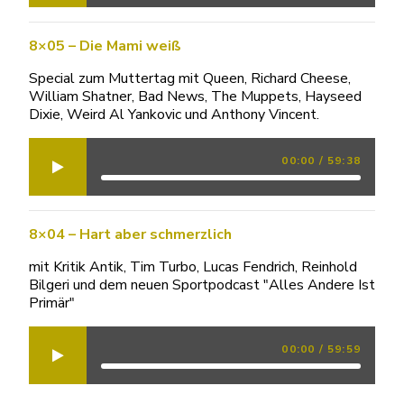
8×05 – Die Mami weiß
Special zum Muttertag mit Queen, Richard Cheese,
William Shatner, Bad News, The Muppets, Hayseed
Dixie, Weird Al Yankovic und Anthony Vincent.
00:00
/
59:38
8×04 – Hart aber schmerzlich
mit Kritik Antik, Tim Turbo, Lucas Fendrich, Reinhold
Bilgeri und dem neuen Sportpodcast "Alles Andere Ist
Primär"
00:00
/
59:59