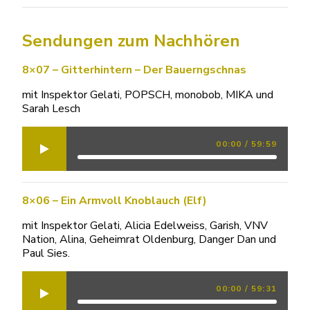
Sendungen zum Nachhören
8×07 – Gitterhintern – Der Bauerngschnas
mit Inspektor Gelati, POPSCH, monobob, MIKA und
Sarah Lesch
00:00
/
59:59
8×06 – Ein Armvoll Knoblauch (Elf)
mit Inspektor Gelati, Alicia Edelweiss, Garish, VNV
Nation, Alina, Geheimrat Oldenburg, Danger Dan und
Paul Sies.
00:00
/
59:31