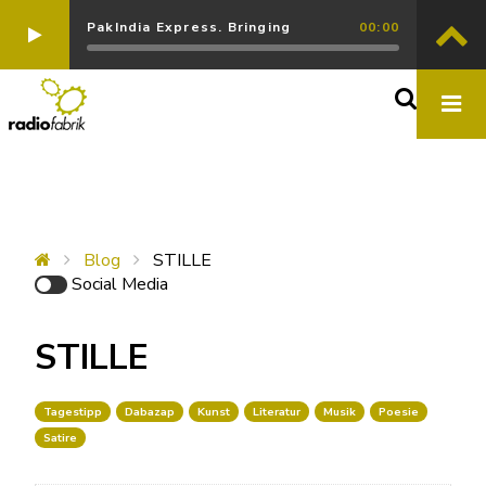
PakIndia Express. Bringing
00:00
Blog
STILLE
Social Media
STILLE
Tagestipp
Dabazap
Kunst
Literatur
Musik
Poesie
Satire