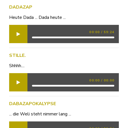
DADAZAP
Heute Dada ... Dada heute ...
00:00
/
59:24
STILLE.
Shhhh....
00:00
/
00:00
DABAZAPOKALYPSE
... die Weli steht nimmer lang ...