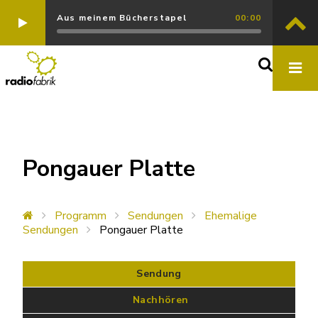
Aus meinem Bücherstapel
00:00
Pongauer Platte
Programm
Sendungen
Ehemalige
Sendungen
Pongauer Platte
Sendung
 Nachhören