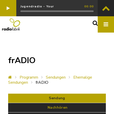
Jugendradio - Your
00:00
frADIO
Programm
Sendungen
Ehemalige
Sendungen
frADIO
Sendung
 Nachhören