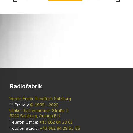
Radiofabrik
Verein Freier Rundfunk Salzburg
♡ Proudly
© 1998 – 2026
Ulrike-Gschwandtner-Straße 5
5020 Salzburg, Austria E.U.
Telefon Office:
+43 662 84 29 61
Telefon Studio:
+43 662 84 29 61-55