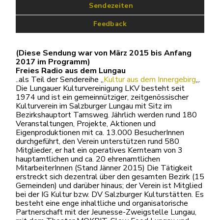
 Sendezeiten
Feedback
(Diese Sendung war von März 2015 bis Anfang
2017 im Programm)
Freies Radio aus dem Lungau
..als Teil der Sendereihe „
Kultur aus dem Innergebirg
„.
Die Lungauer Kulturvereinigung LKV besteht seit
1974 und ist ein gemeinnütziger, zeitgenössischer
Kulturverein im Salzburger Lungau mit Sitz im
Bezirkshauptort Tamsweg. Jährlich werden rund 180
Veranstaltungen, Projekte, Aktionen und
Eigenproduktionen mit ca. 13.000 BesucherInnen
durchgeführt, den Verein unterstützen rund 580
Mitglieder, er hat ein operatives Kernteam von 3
hauptamtlichen und ca. 20 ehrenamtlichen
MitarbeiterInnen (Stand Jänner 2015) Die Tätigkeit
erstreckt sich dezentral über den gesamten Bezirk (15
Gemeinden) und darüber hinaus; der Verein ist Mitglied
bei der IG Kultur bzw. DV Salzburger Kulturstätten. Es
besteht eine enge inhaltliche und organisatorische
Partnerschaft mit der Jeunesse-Zweigstelle Lungau,