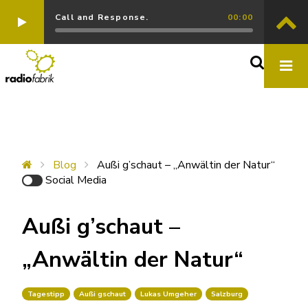
Call and Response.
00:00
Blog
Außi g’schaut – „Anwältin der Natur“
Social Media
Außi g’schaut –
„Anwältin der Natur“
Tagestipp
Außi gschaut
Lukas Umgeher
Salzburg