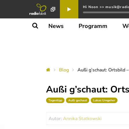
Hi Noon >> musik@radio
News
Programm
W
Blog
Außi g’schaut: Ortsbild –
Außi g’schaut: Orts
Tagestipp
Außi gschaut
Lukas Umgeher
Autor:
Annika Statkowski