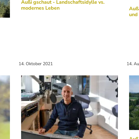
Außi gschaut - Landschaftsidylle vs.
modernes Leben
Außi
und
14. Oktober 2021
14. A
Auß