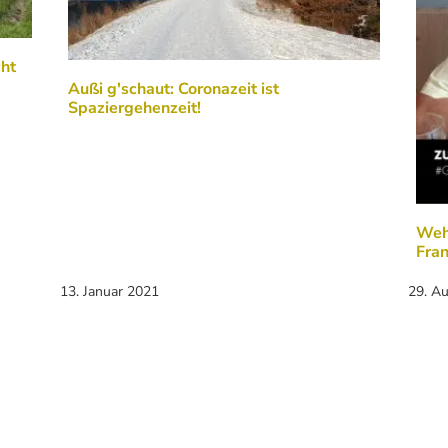
cht
Außi g'schaut: Coronazeit ist
Spaziergehenzeit!
Weh
Fra
13. Januar 2021
29. A