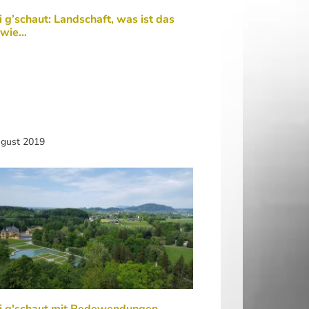
 g’schaut: Landschaft, was ist das
 wie…
ugust 2019
i g'schaut mit Redewendungen