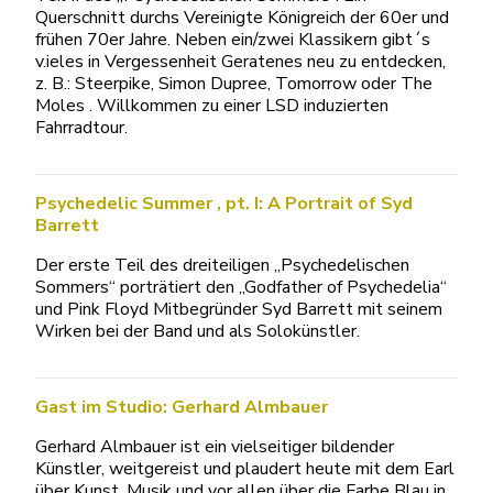
Querschnitt durchs Vereinigte Königreich der 60er und
frühen 70er Jahre. Neben ein/zwei Klassikern gibt´s
v.ieles in Vergessenheit Geratenes neu zu entdecken,
z. B.: Steerpike, Simon Dupree, Tomorrow oder The
Moles . Willkommen zu einer LSD induzierten
Fahrradtour.
Psychedelic Summer , pt. I: A Portrait of Syd
Barrett
Der erste Teil des dreiteiligen „Psychedelischen
Sommers“ porträtiert den „Godfather of Psychedelia“
und Pink Floyd Mitbegründer Syd Barrett mit seinem
Wirken bei der Band und als Solokünstler.
Gast im Studio: Gerhard Almbauer
Gerhard Almbauer ist ein vielseitiger bildender
Künstler, weitgereist und plaudert heute mit dem Earl
über Kunst, Musik und vor allen über die Farbe Blau in