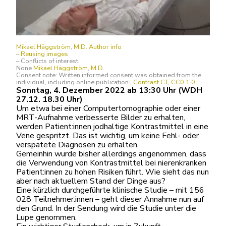
Mikael Häggström
,
M.D.
Author info
–
Reusing images
– Conflicts of interest:
None
Mikael Häggström
,
M.D.
Consent note: Written informed consent was obtained from the
individual, including online publication.,
Contrast CT
,
CC0 1.0
Sonntag, 4. Dezember 2022 ab 13:30 Uhr (WDH
27.12. 18.30 Uhr)
Um etwa bei einer Computertomographie oder einer
MRT-Aufnahme verbesserte Bilder zu erhalten,
werden Patient:innen jodhaltige Kontrastmittel in eine
Vene gespritzt. Das ist wichtig, um keine Fehl- oder
verspätete Diagnosen zu erhalten.
Gemeinhin wurde bisher allerdings angenommen, dass
die Verwendung von Kontrastmittel bei nierenkranken
Patient:innen zu hohen Risiken führt. Wie sieht das nun
aber nach aktuellem Stand der Dinge aus?
Eine kürzlich durchgeführte klinische Studie – mit 156
028 Teilnehmer:innen – geht dieser Annahme nun auf
den Grund. In der Sendung wird die Studie unter die
Lupe genommen.