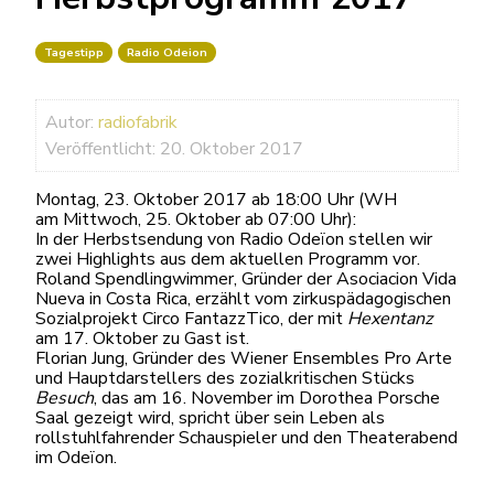
Tagestipp
Radio Odeion
Autor:
radiofabrik
Veröffentlicht: 20. Oktober 2017
Montag, 23. Oktober 2017 ab 18:00 Uhr (WH
am Mittwoch, 25. Oktober ab 07:00 Uhr):
In der Herbstsendung von Radio Odeïon stellen wir
zwei Highlights aus dem aktuellen Programm vor.
Roland Spendlingwimmer, Gründer der Asociacion Vida
Nueva in Costa Rica, erzählt vom zirkuspädagogischen
Sozialprojekt Circo FantazzTico, der mit
Hexentanz
am 17. Oktober zu Gast ist.
Florian Jung, Gründer des Wiener Ensembles Pro Arte
und Hauptdarstellers des zozialkritischen Stücks
Besuch
, das am 16. November im Dorothea Porsche
Saal gezeigt wird, spricht über sein Leben als
rollstuhlfahrender Schauspieler und den Theaterabend
im Odeïon.