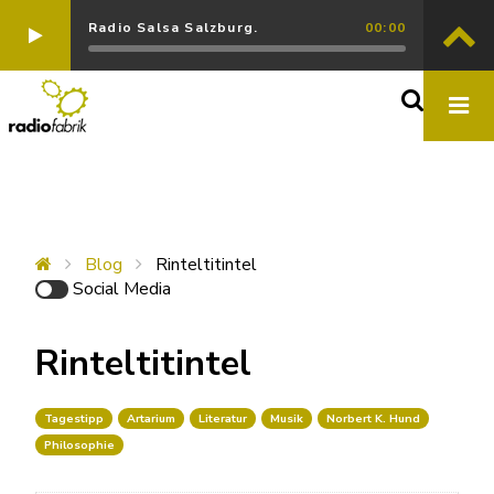
Radio Salsa Salzburg.
00:00
Blog
Rinteltitintel
Social Media
Rinteltitintel
Tagestipp
Artarium
Literatur
Musik
Norbert K. Hund
Philosophie