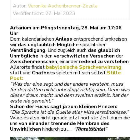
Autor:
Veronika Aschenbrenner-Zezula
Veröffentlicht: 27. Mai 2023
Artarium am Pfingstsonntag, 28. Mai um 17:06
Uhr
Dem kalendarischen
Anlass
entsprechend umkreisen
wir
das unglaublich Mögliche
sprachlicher
Verständigung
. Und zugleich auch
das glaublich
Unmögliche
in den
verschwitzten Versuchen
der
Zwischenmenschen
, einander
redend zu verstehen
.
Allerorts findet
babylonische Sprachverwirrung
statt und
Chatbots
spielen mit sich selbst
Stille
Post:
“Was der eine sagt und der andere versteht, muss
für den dritten nicht unbedingt richtig sein. Denn was
dieser draus macht und dem zweiten erzählt, hat der
erste nie gemeint.”
Schon der Fuchs sagt ja zum kleinen Prinzen:
“Die Sprache ist die Quelle aller Missverständnisse.”
Wäre es also nicht gerade jetzt höchste Zeit, durch die
uns
von einander trennende Membran des
Unwirklichen
hindurch zu …..
“Rinteltitintel”