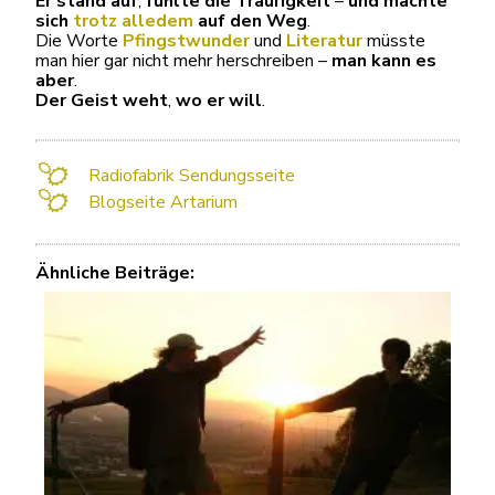
Er stand auf
,
fühl
te die Traurigkeit
–
und machte
sich
trotz alledem
auf den Weg
.
Die Worte
Pfingstwunder
und
Literatur
müsste
man hier gar nicht mehr herschreiben –
man kann es
aber
.
Der Geist weht
,
wo er will
.
Radiofabrik Sendungsseite
Blogseite Artarium
Ähnliche Beiträge: