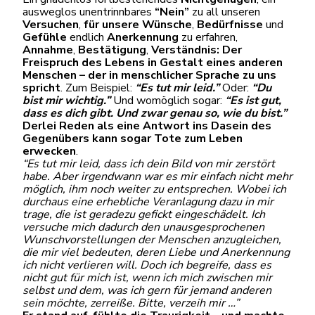
ausweglos unentrinnbares
“Nein”
zu all unseren
Versuchen
,
für unsere Wünsche
,
Bedürfnisse
und
Gefühle
endlich
Anerkennung
zu erfahren,
Annahme
,
Bestätigung
,
Verständnis:
Der
Freispruch des Lebens in Gestalt eines anderen
Menschen – der in menschlicher Sprache zu uns
spricht
. Zum Beispiel:
“Es tut mir leid.”
Oder:
“Du
bist mir wichtig.”
Und womöglich sogar:
“Es ist gut,
dass es dich gibt. Und zwar genau so, wie du bist.”
Derlei Reden als
eine Antwort ins Dasein des
Gegenübers kann sogar Tote zum Leben
erwecken
.
“Es tut mir leid, dass ich dein Bild von mir zerstört
habe. Aber irgendwann war es mir einfach nicht mehr
möglich, ihm noch weiter zu entsprechen. Wobei ich
durchaus eine erhebliche Veranlagung dazu in mir
trage, die ist geradezu gefickt eingeschädelt. Ich
versuche mich dadurch den unausgesprochenen
Wunschvorstellungen der Menschen anzugleichen,
die mir viel bedeuten, deren Liebe und Anerkennung
ich nicht verlieren will. Doch ich begreife, dass es
nicht gut für mich ist, wenn ich mich zwischen mir
selbst und dem, was ich gern für jemand anderen
sein möchte, zerreiße. Bitte, verzeih mir …”