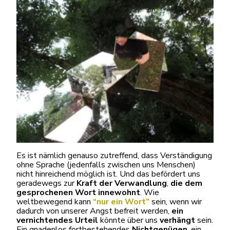
Es ist nämlich genauso zutreffend, dass Verständigung
ohne Sprache (jedenfalls zwischen uns Menschen)
nicht hinreichend möglich ist. Und das befördert uns
geradewegs zur
Kraft der Verwandlung
,
die dem
gesprochenen Wort innewohnt
. Wie
weltbewegend kann
“nur ein Wort”
sein, wenn wir
dadurch von unserer Angst befreit werden,
ein
vernichtendes Urteil
könnte über uns
verhängt
sein.
Ein gnadenlos fortbestehendes
Nichtgenügen
, ein