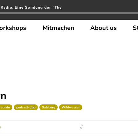
 Radio. Eine Sendung der "The
orkshops
Mitmachen
About us
S
rn
reunde
podcast-tipp
Salzburg
Wildwasser
a
//