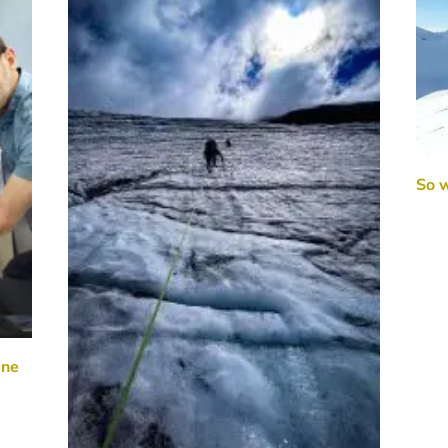
So w
ine