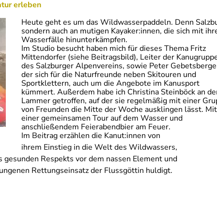
tur erleben
Heute geht es um das Wildwasserpaddeln. Denn Salzburg
sondern auch an mutigen Kayaker:innen, die sich mit ih
Wasserfälle hinunterkämpfen.
Im Studio besucht haben mich für dieses Thema Fritz
Mittendorfer (siehe Beitragsbild), Leiter der Kanugrupp
des Salzburger Alpenvereins, sowie Peter Gebetsberge
der sich für die Naturfreunde neben Skitouren und
Sportklettern, auch um die Angebote im Kanusport
kümmert. Außerdem habe ich Christina Steinböck an de
Lammer getroffen, auf der sie regelmäßig mit einer Gr
von Freunden die Mitte der Woche ausklingen lässt. Mit
einer gemeinsamen Tour auf dem Wasser und
anschließendem Feierabendbier am Feuer.
Im Beitrag erzählen die Kanut:innen von
ihrem Einstieg in die Welt des Wildwassers,
nes gesunden Respekts vor dem nassen Element und
ungenen Rettungseinsatz der Flussgöttin huldigt.