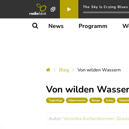
The Sky Is Crying Blues
News
Programm
W
Blog
Von wilden Wassern
Von wilden Wasse
Tagestipp
Alpenverein
Berge
Kanu
Naturf
Autor:
Veronika Aschenbrenner-Zezul