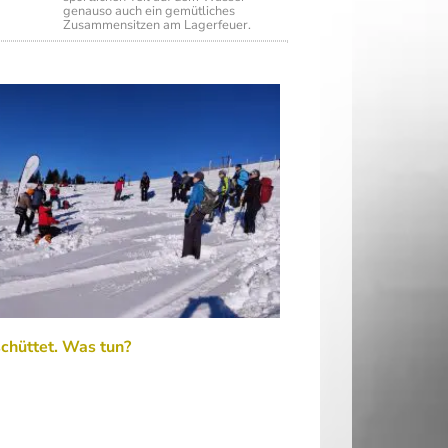
genauso auch ein gemütliches
Zusammensitzen am Lagerfeuer.
chüttet. Was tun?