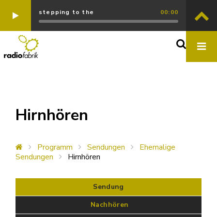
stepping to the
00:00
Hirnhören
Programm
Sendungen
Ehemalige
Sendungen
Hirnhören
Sendung
 Nachhören