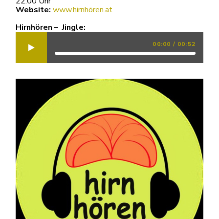
22:00 Uhr
Website:
www.hirnhören.at
Hirnhören – Jingle:
00:00
/
00:52