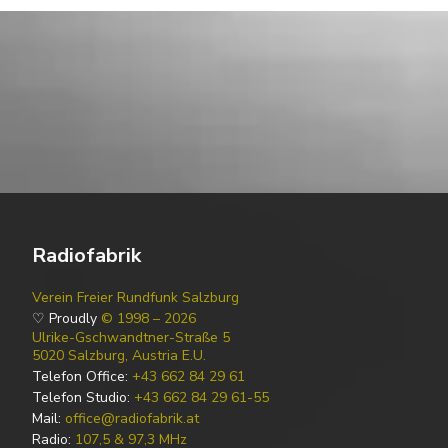
Radiofabrik
Verein Freier Rundfunk Salzburg
♡ Proudly
© 1998 – 2026
Ulrike-Gschwandtner-Straße 5
5020 Salzburg, Austria E.U.
Telefon Office:
+43 662 84 29 61
Telefon Studio:
+43 662 84 29 61-55
Mail:
office@radiofabrik.at
Radio:
107,5 & 97,3 MHz