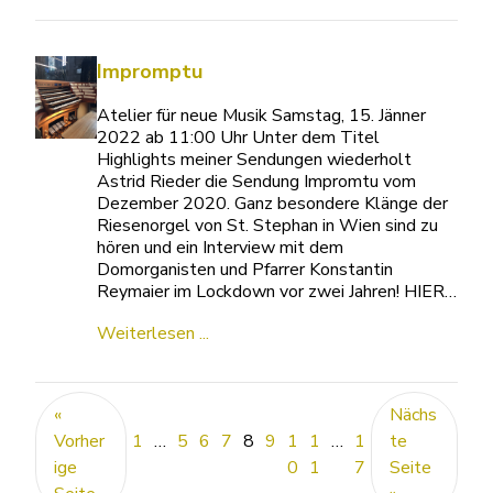
Impromptu
Atelier für neue Musik Samstag, 15. Jänner
2022 ab 11:00 Uhr Unter dem Titel
Highlights meiner Sendungen wiederholt
Astrid Rieder die Sendung Impromtu vom
Dezember 2020. Ganz besondere Klänge der
Riesenorgel von St. Stephan in Wien sind zu
hören und ein Interview mit dem
Domorganisten und Pfarrer Konstantin
Reymaier im Lockdown vor zwei Jahren! HIER…
Weiterlesen ...
«
Nächs
Vorher
1
…
5
6
7
8
9
1
1
…
1
te
ige
0
1
7
Seite