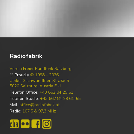
Radiofabrik
Verein Freier Rundfunk Salzburg
♡ Proudly
© 1998 – 2026
Ulrike-Gschwandtner-Straße 5
5020 Salzburg, Austria E.U.
Telefon Office:
+43 662 84 29 61
Telefon Studio:
+43 662 84 29 61-55
Mail:
office@radiofabrik.at
Radio:
107,5 & 97,3 MHz