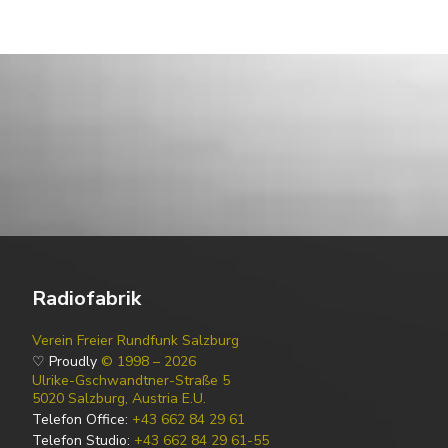
Radiofabrik
Verein Freier Rundfunk Salzburg
♡ Proudly
© 1998 – 2026
Ulrike-Gschwandtner-Straße 5
5020 Salzburg, Austria E.U.
Telefon Office:
+43 662 84 29 61
Telefon Studio:
+43 662 84 29 61-55