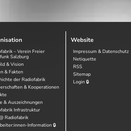
nisation
Website
fabrik – Verein Freier
Impressum & Datenschutz
funk Salzburg
Netiquette
ild & Vision
RSS
en & Fakten
Sitemap
ichte der Radiofabrik
Login 🔒
nerschaften & Kooperationen
ekte
se & Auszeichnungen
fabrik Infrastruktur
@ Radiofabrik
beiter:innen-Information 🔒