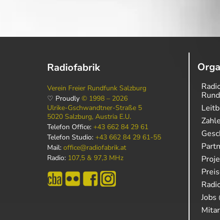
Orga
Radiofabrik
Radio
Verein Freier Rundfunk Salzburg
Rund
♡ Proudly
© 1998 – 2026
Leitb
Ulrike-Gschwandtner-Straße 5
5020 Salzburg, Austria E.U.
Zahl
Telefon Office:
+43 662 84 29 61
Gesch
Telefon Studio:
+43 662 84 29 61-55
Part
Mail:
office@radiofabrik.at
Radio:
107,5 & 97,3 MHz
Proj
Prei
Radio
Jobs 
Mitar