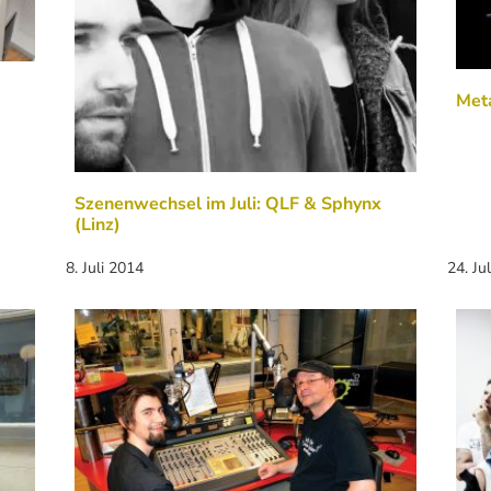
Meta
Szenenwechsel im Juli: QLF & Sphynx
(Linz)
8. Juli 2014
24. Ju