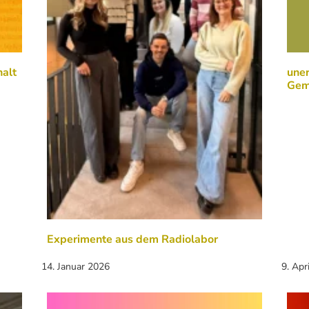
alt
une
Gem
Experimente aus dem Radiolabor
14. Januar 2026
9. Apr