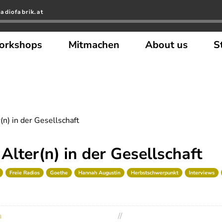
adiofabrik.at
orkshops
Mitmachen
About us
S
(n) in der Gesellschaft
 Alter(n) in der Gesellschaft
Freie Radios
Goethe
Hannah Augustin
Herbstschwerpunkt
Interviews
a
//