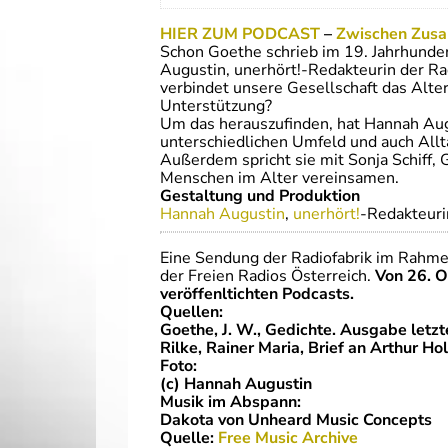
HIER ZUM PODCAST
–
Zwischen Zusa
Schon Goethe schrieb im 19. Jahrhunder
Augustin, unerhört!-Redakteurin der Ra
verbindet unsere Gesellschaft das Alte
Unterstützung?
Um das herauszufinden, hat Hannah Aug
unterschiedlichen Umfeld und auch Allt
Außerdem spricht sie mit Sonja Schiff,
Menschen im Alter vereinsamen.
Gestaltung und Produktion
Hannah Augustin
,
unerhört!
-Redakteuri
Eine Sendung der Radiofabrik im Rahm
der Freien Radios Österreich.
Von 26. O
veröffenltichten Podcasts.
Quellen:
Goethe, J. W., Gedichte. Ausgabe letz
Rilke, Rainer Maria, Brief an Arthur Ho
Foto:
(c) Hannah Augustin
Musik im Abspann:
Dakota von Unheard Music Concepts
Quelle:
Free Music Archive