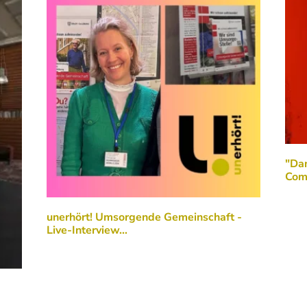
"Dan
Com
unerhört! Umsorgende Gemeinschaft -
Live-Interview…