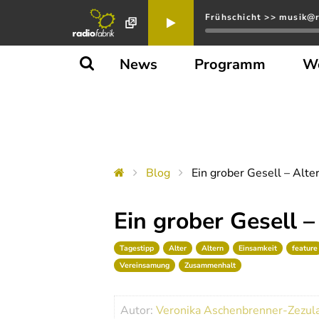
Frühschicht >> musik@r
News
Programm
W
Blog
Ein grober Gesell – Alter
Ein grober Gesell –
Tagestipp
Alter
Altern
Einsamkeit
feature
Vereinsamung
Zusammenhalt
Autor:
Veronika Aschenbrenner-Zezul