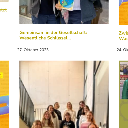
etzt
Gemeinsam in der Gesellschaft:
Zwi
Wesentliche Schlüssel…
Was
27. Oktober 2023
24. O