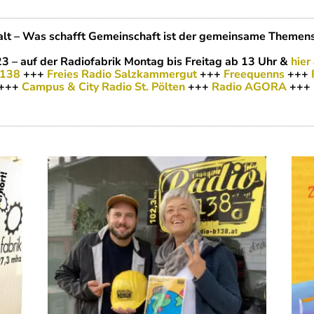
t – Was schafft Gemeinschaft ist der gemeinsame Themens
3 – auf der Radiofabrik Montag bis Freitag ab 13 Uhr &
hier
B138
+++
Freies Radio Salzkammergut
+++
Freequenns
+++
+++
Campus & City Radio St. Pölten
+++
Radio AGORA
+++