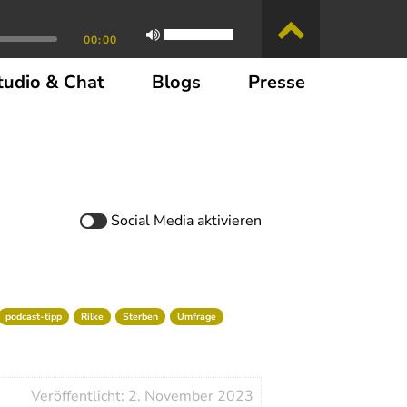
00:00
tudio & Chat
Blogs
Presse
Social Media
aktivieren
podcast-tipp
Rilke
Sterben
Umfrage
Veröffentlicht: 2. November 2023