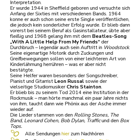
Interpretation.
Er wurde 1944 in Sheffield geboren und versuchte sich
Anfang der Sixties mit verschiedenen Bands. 1964
konne er auch schon seine erste Single veröffentlichen,
die jedoch kein sonderlicher Erfolg wurde. Er blieb dann
vorerst bei seinem Beruf als Gasinstallateur, übte aber
fleißig und 1968 gelang ihm mit dem
Beatles-Song
„With A Little Help From My Friends“
der
Durchbruch – legendär auch sein Auftritt in
Woodstock
.
Seine eigenartige Motorik durch Zuckungen und
Greifbewegungen sollen von einer leichteren Art von
Kinderlähmung herrühren – was er aber nicht
bestätgte.
Seine Helfer waren besonders der Songschreiber,
Pianist und Gitarrist
Leon Russal
sowie der
vielseitige Studiomusiker
Chris Stainton
.
Er blieb bis zu seinem Tod 2014 eine Institution in der
Rockmusik – man hörte manchmal ein paar Jahre nichts
von ihm, taucht dann wie Phönix aus der Asche immer
wieder auf.
Die Lieder stammen von den
Rolling Stones, The
Band, Leonard Cohen, Bob Dylan, Traffic
und den
Box
Tops.
Alle Sendungen
hier
zum Nachhören