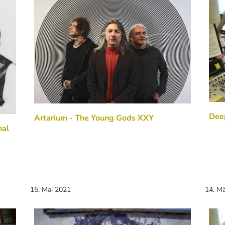
Deep
Artarium - The Young Gods XXY
nal
15. Mai 2021
14. M