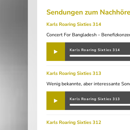
Sendungen zum Nachhör
Karls Roaring Sixties 314
Concert For Bangladesh – Benefizkonzer
Karls Roaring Sixties 314
Karls Roaring Sixties 313
Wenig bekannte, aber interessante Son
Karls Roaring Sixties 313
Karls Roaring Sixties 312