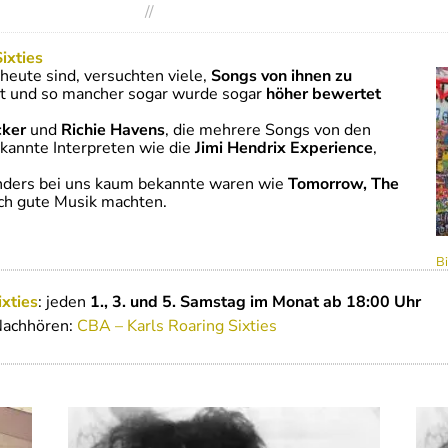
//
ixties
eute sind, versuchten viele,
Songs von ihnen zu
ut und so mancher sogar wurde sogar
höher bewertet
cker
und
Richie Havens
, die mehrere Songs von den
kannte Interpreten wie die
Jimi Hendrix Experience
,
onders bei uns kaum bekannte waren wie
Tomorrow, The
uch gute Musik machten.
B
ixties
: jeden
1., 3. und 5. Samstag im Monat ab 18:00 Uhr
Nachhören:
CBA – Karls Roaring Sixties