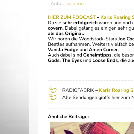
Autor:
j.widerin
HIER ZUM PODCAST
–
Karls Roaring S
Da sie
sehr erfolgreich
waren und noch h
covern.
Dabei gelang es einigen sehr g
als das Original.
Wir hören die Woodstock-Stars
Joe Co
Beatles aufnahmen. Weiters vielfach be
Vanilla Fudge
und
Amen Corner
.
Auch dabei sind
Geheimtipps
, die bes
Gods, The Eyes
und
Loose Ends
, die a
RADIOFABRIK –
Karl
s Roaring S
Alle Sendungen gibt’s hier zum 
Ähnliche Beiträge: