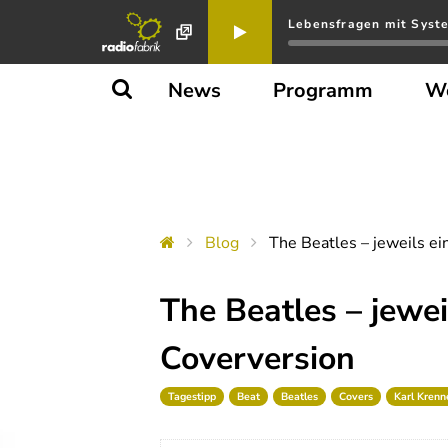
Lebensfragen mit System
News
Programm
W
Blog
The Beatles – jeweils ei
The Beatles – jewei
Coverversion
Tagestipp
Beat
Beatles
Covers
Karl Krenn