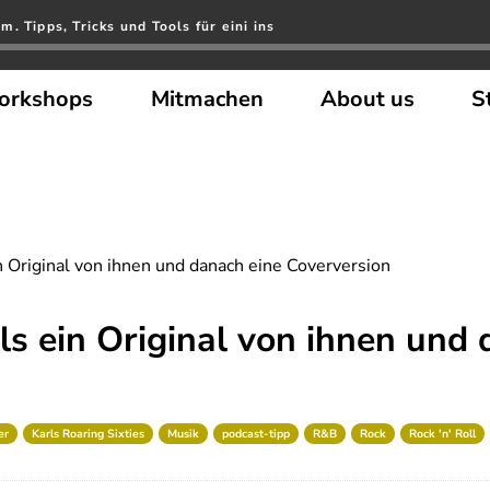
. Tipps, Tricks und Tools für eini ins
orkshops
Mitmachen
About us
S
n Original von ihnen und danach eine Coverversion
ls ein Original von ihnen und
er
Karls Roaring Sixties
Musik
podcast-tipp
R&B
Rock
Rock 'n' Roll