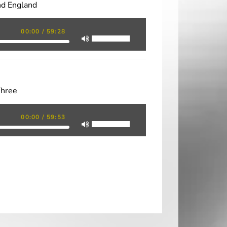
nd England
00:00
/
59:28
Three
00:00
/
59:53