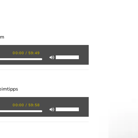
em
00:00
/
59:49
eimtipps
00:00
/
59:58