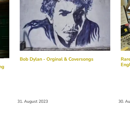
Bob Dylan - Orginal & Coversongs
Rar
Eng
ng
31. August 2023
30. A