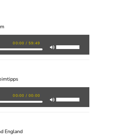
em
00:00
/
59:49
eimtipps
00:00
/
00:00
nd England