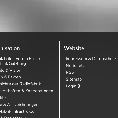
nisation
Website
fabrik – Verein Freier
Impressum & Datenschutz
funk Salzburg
Netiquette
ild & Vision
RSS
en & Fakten
Sitemap
ichte der Radiofabrik
Login 🔒
nerschaften & Kooperationen
ekte
se & Auszeichnungen
fabrik Infrastruktur