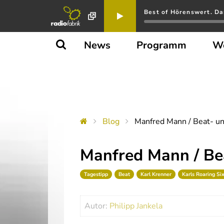
Best of Hörenswert. Da
News
Programm
W
Blog
Manfred Mann / Beat- u
Manfred Mann / Be
Tagestipp
Beat
Karl Krenner
Karls Roaring Six
Autor:
Philipp Jankela