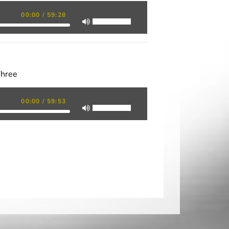
00:00
/
59:28
Three
00:00
/
59:53