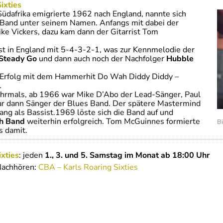
ixties
üdafrika emigrierte 1962 nach England, nannte sich
Band unter seinem Namen. Anfangs mit dabei der
e Vickers, dazu kam dann der Gitarrist Tom
st in England mit 5-4-3-2-1, was zur Kennmelodie der
Steady Go
und dann auch noch der Nachfolger
Hubble
e Erfolg mit dem Hammerhit Do Wah Diddy Diddy –
.
hrmals, ab 1966 war Mike D’Abo der Lead-Sänger, Paul
 war dann Sänger der Blues Band. Der spätere Mastermind
lang als Bassist.1969 löste sich die Band auf und
th Band
weiterhin erfolgreich. Tom McGuinnes formierte
Bi
s damit.
ixties
: jeden
1., 3. und 5. Samstag im Monat ab 18:00 Uhr
Nachhören:
CBA – Karls Roaring Sixties