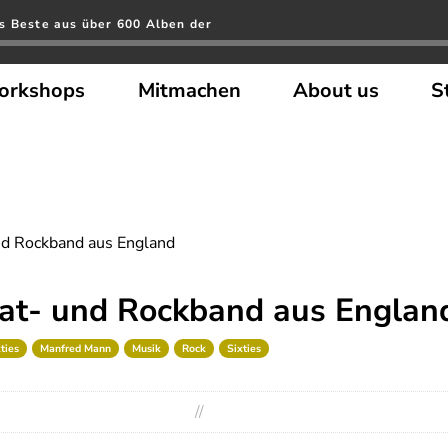
s Beste aus über 600 Alben der
orkshops
Mitmachen
About us
S
nd Rockband aus England
at- und Rockband aus Englan
ties
Manfred Mann
Musik
Rock
Sixties
//