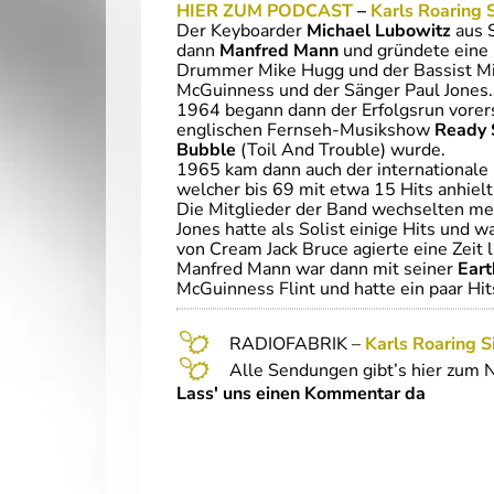
HIER ZUM PODCAST
–
Karls Roaring S
Der Keyboarder
Michael Lubowitz
aus S
dann
Manfred Mann
und gründete eine 
Drummer Mike Hugg und der Bassist Mik
McGuinness und der Sänger Paul Jones.
1964 begann dann der Erfolgsrun vorer
englischen Fernseh-Musikshow
Ready 
Bubble
(Toil And Trouble) wurde.
1965 kam dann auch der international
welcher bis 69 mit etwa 15 Hits anhielt
Die Mitglieder der Band wechselten me
Jones hatte als Solist einige Hits und
von Cream Jack Bruce agierte eine Zeit 
Manfred Mann war dann mit seiner
Ear
McGuinness Flint und hatte ein paar Hit
RADIOFABRIK –
Karl
s Roaring S
Alle Sendungen gibt’s hier zum 
Lass' uns einen Kommentar da