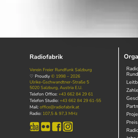
Orga
Radiofabrik
Radio
Verein Freier Rundfunk Salzburg
Rund
♡ Proudly
© 1998 – 2026
Leitb
Ulrike-Gschwandtner-Straße 5
5020 Salzburg, Austria E.U.
Zahl
Telefon Office:
+43 662 84 29 61
Gesch
Telefon Studio:
+43 662 84 29 61-55
Part
Mail:
office@radiofabrik.at
Radio:
107,5 & 97,3 MHz
Proj
Prei
Radio