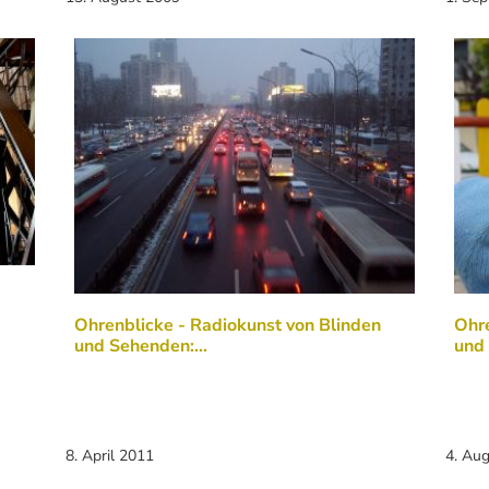
Ohrenblicke - Radiokunst von Blinden
Ohre
und Sehenden:…
und
8. April 2011
4. Au