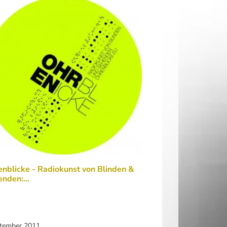
nblicke - Radiokunst von Blinden &
enden:…
ptember 2011