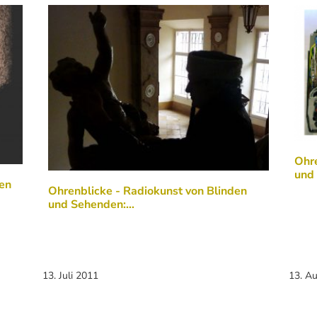
Ohre
und
den
Ohrenblicke - Radiokunst von Blinden
und Sehenden:…
13. Juli 2011
13. A