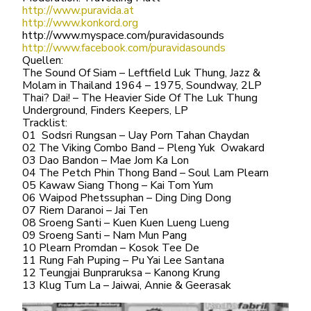
http://www.puravida.at
http://www.konkord.org
http://www.myspace.com/puravidasounds
http://www.facebook.com/puravidasounds
Quellen:
The Sound Of Siam – Leftfield Luk Thung, Jazz &
Molam in Thailand 1964 – 1975, Soundway, 2LP
Thai? Dai! – The Heavier Side Of The Luk Thung
Underground, Finders Keepers, LP
Tracklist:
01 Sodsri Rungsan – Uay Porn Tahan Chaydan
02 The Viking Combo Band – Pleng Yuk Owakard
03 Dao Bandon – Mae Jom Ka Lon
04 The Petch Phin Thong Band – Soul Lam Plearn
05 Kawaw Siang Thong – Kai Tom Yum
06 Waipod Phetssuphan – Ding Ding Dong
07 Riem Daranoi – Jai Ten
08 Sroeng Santi – Kuen Kuen Lueng Lueng
09 Sroeng Santi – Nam Mun Pang
10 Plearn Promdan – Kosok Tee De
11 Rung Fah Puping – Pu Yai Lee Santana
12 Teungjai Bunpraruksa – Kanong Krung
13 Klug Tum La – Jaiwai, Annie & Geerasak