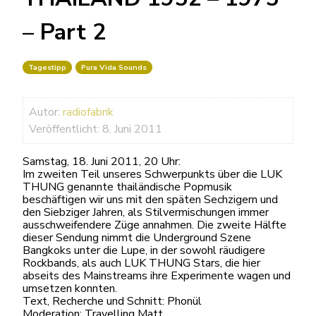
– Part 2
Tagestipp
Pura Vida Sounds
Autor:
radiofabrik
Veröffentlicht: 8. Juni 2011
Samstag, 18. Juni 2011, 20 Uhr:
Im zweiten Teil unseres Schwerpunkts über die LUK
THUNG genannte thailändische Popmusik
beschäftigen wir uns mit den späten Sechzigern und
den Siebziger Jahren, als Stilvermischungen immer
ausschweifendere Züge annahmen. Die zweite Hälfte
dieser Sendung nimmt die Underground Szene
Bangkoks unter die Lupe, in der sowohl räudigere
Rockbands, als auch LUK THUNG Stars, die hier
abseits des Mainstreams ihre Experimente wagen und
umsetzen konnten.
Text, Recherche und Schnitt: Phonül
Moderation: Travelling Matt