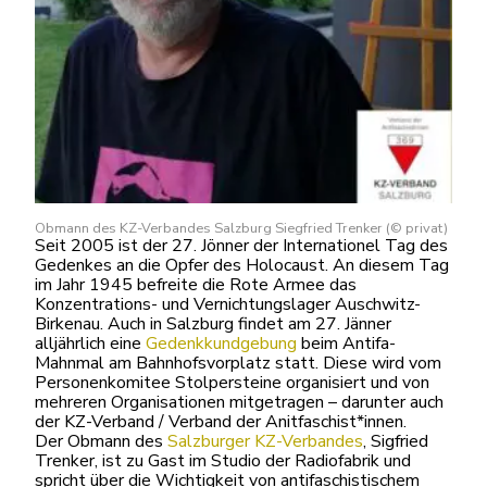
Obmann des KZ-Verbandes Salzburg Siegfried Trenker (© privat)
Seit 2005 ist der 27. Jönner der Internationel Tag des
Gedenkes an die Opfer des Holocaust. An diesem Tag
im Jahr 1945 befreite die Rote Armee das
Konzentrations- und Vernichtungslager Auschwitz-
Birkenau. Auch in Salzburg findet am 27. Jänner
alljährlich eine
Gedenkkundgebung
beim Antifa-
Mahnmal am Bahnhofsvorplatz statt. Diese wird vom
Personenkomitee Stolpersteine organisiert und von
mehreren Organisationen mitgetragen – darunter auch
der KZ-Verband / Verband der Anitfaschist*innen.
Der Obmann des
Salzburger KZ-Verbandes
, Sigfried
Trenker, ist zu Gast im Studio der Radiofabrik und
spricht über die Wichtigkeit von antifaschistischem