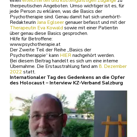
einen
erleichterten und kostengünstigen Zugange
zu
therpeutischen Angeboten. Umso wichtiger ist es, für
jede Person zu erklären, was die Basics der
Psychotherapie sind. Genau damit hat sich unerhört!-
Redakteurin
Jana Eglseer
genauer befasst und mit der
Therapeutin Eva Kowald
sowie mit einer Patientin
über genau diese Basics gesprochen.
Hilfe für Betroffene:
www.psychotherapie.at
Der Zweite Teil der Reihe „Basics der
Psychotherappie“ kann
HIER
nachgehört werden.
Bei diesem Beitrag handelt es sich um eine interne
Übernahme. Die Erstaustrahlung fand am
8. Dezember
2022
statt.
Internationaler Tag des Gedenkens an die Opfer
des Holocaust – Interview KZ-Verband Salzburg