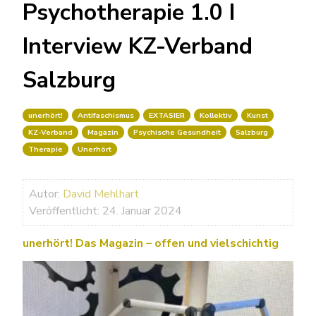
Psychotherapie 1.0 I
Interview KZ-Verband
Salzburg
unerhört!
Antifaschismus
EXTASIER
Kollektiv
Kunst
KZ-Verband
Magazin
Psychische Gesundheit
Salzburg
Therapie
Unerhört
Autor:
David Mehlhart
Veröffentlicht: 24. Januar 2024
unerhört! Das Magazin – offen und vielschichtig