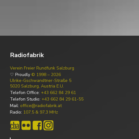
Radiofabrik
Verein Freier Rundfunk Salzburg
♡ Proudly
© 1998 – 2026
Ulrike-Gschwandtner-Straße 5
5020 Salzburg, Austria E.U.
Telefon Office:
+43 662 84 29 61
Telefon Studio:
+43 662 84 29 61-55
Mail:
office@radiofabrik.at
Radio:
107,5 & 97,3 MHz