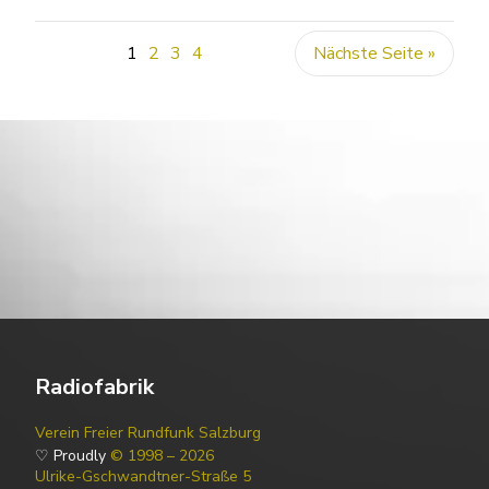
1
2
3
4
Nächste Seite »
Radiofabrik
Verein Freier Rundfunk Salzburg
♡ Proudly
© 1998 – 2026
Ulrike-Gschwandtner-Straße 5