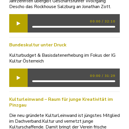
Jahrzehnten übergibt Geschäftsführer Wolfgang
Descho das Rockhouse Salzburg an Jonathan Zott.
00:00
/
32:10
Bundeskultur unter Druck
Kulturbudget & Basisdatenerhebung im Fokus der IG
Kultur Österreich
00:00
/
31:29
Kulturleinwand – Raum für junge Kreativität im
Pinzgau
Die neu gründete KulturLeinwand ist jüngstes Mitglied
im Dachverband.Kultur und vernetzt junge
Kulturschaffende. Damit bringt der Verein frische