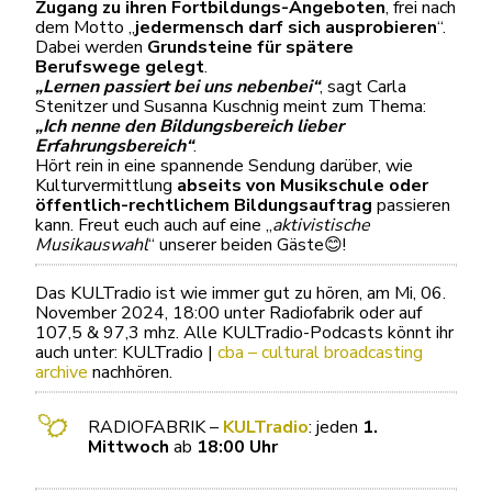
Zugang zu ihren Fortbildungs-Angeboten
, frei nach
dem Motto „
jedermensch darf sich ausprobieren
“.
Dabei werden
Grundsteine für spätere
Berufswege gelegt
.
„Lernen passiert bei uns nebenbei“
, sagt Carla
Stenitzer und Susanna Kuschnig meint zum Thema:
„Ich nenne den Bildungsbereich lieber
Erfahrungsbereich“
.
Hört rein in eine spannende Sendung darüber, wie
Kulturvermittlung
abseits von Musikschule oder
öffentlich-rechtlichem Bildungsauftrag
passieren
kann. Freut euch auch auf eine „
aktivistische
Musikauswahl
“ unserer beiden Gäste😊!
Das KULTradio ist wie immer gut zu hören, am Mi, 06.
November 2024, 18:00 unter Radiofabrik oder auf
107,5 & 97,3 mhz. Alle KULTradio-Podcasts könnt ihr
auch unter: KULTradio |
cba – cultural broadcasting
archive
nachhören.
RADIOFABRIK –
KULTradio
: jeden
1.
Mittwoch
ab
18:00 Uhr