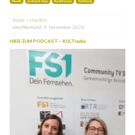
Musik
podcast-tipp
Rockhouse
Salzburg
Autor:
l.standler
Veröffentlicht: 5. November 2024
HIER ZUM PODCAST – KULTradio