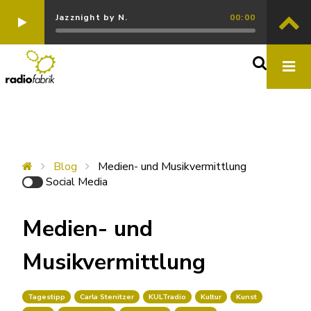
Jazznight by N.
00:00
Blog
Medien- und Musikvermittlung
Social Media
Medien- und
Musikvermittlung
Tagestipp
Carla Stenitzer
KULTradio
Kultur
Kunst