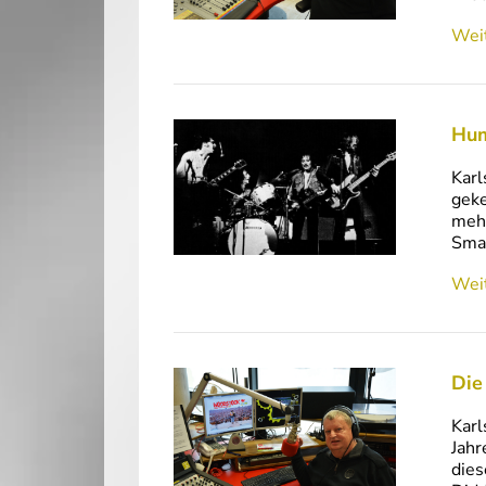
Weit
Hum
Karl
geke
mehr
Smal
Weit
Die
Karl
Jahr
dies