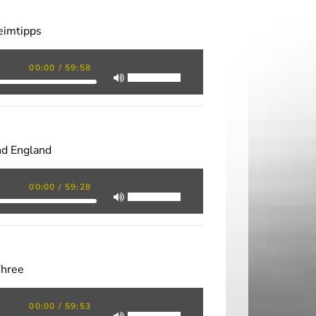
eimtipps
00:00
/
59:58
nd England
00:00
/
59:28
Three
00:00
/
59:53