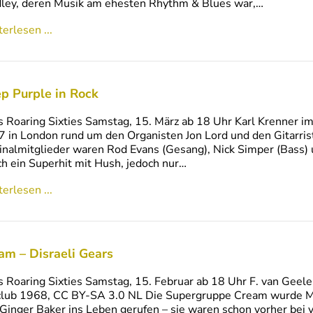
ley, deren Musik am ehesten Rhythm & Blues war,…
erlesen ...
p Purple in Rock
s Roaring Sixties Samstag, 15. März ab 18 Uhr Karl Krenner
 in London rund um den Organisten Jon Lord und den Gitarrist
inalmitglieder waren Rod Evans (Gesang), Nick Simper (Bass) 
ch ein Superhit mit Hush, jedoch nur…
erlesen ...
am – Disraeli Gears
s Roaring Sixties Samstag, 15. Februar ab 18 Uhr F. van Ge
lub 1968, CC BY-SA 3.0 NL Die Supergruppe Cream wurde Mit
Ginger Baker ins Leben gerufen – sie waren schon vorher bei 