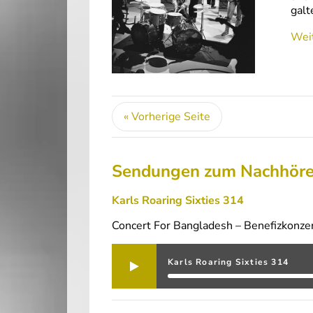
galt
Weit
« Vorherige Seite
Sendungen zum Nachhör
Karls Roaring Sixties 314
Concert For Bangladesh – Benefizkonzer
Karls Roaring Sixties 314