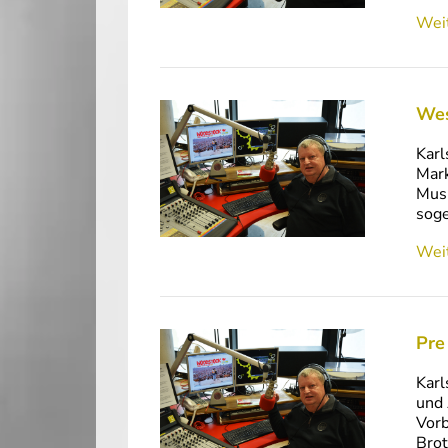
Weit
Wes
Karl
Mark
Musi
soge
Weit
Pre
Karl
und 
Vorb
Brot