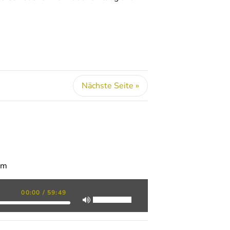
Nächste Seite »
em
00:00
/
59:49