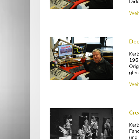
Didd
Weit
Dee
Karl
1967
Orig
glei
Weit
Cre
Karl
Fanc
und 