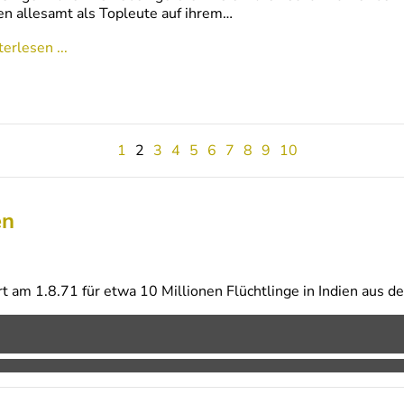
en allesamt als Topleute auf ihrem…
erlesen ...
1
2
3
4
5
6
7
8
9
10
en
t am 1.8.71 für etwa 10 Millionen Flüchtlinge in Indien aus d