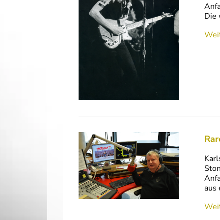
Anfa
Die 
Weit
Rar
Karl
Ston
Anfa
aus 
Weit