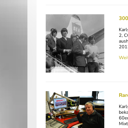
300
Karl
2, C
aush
2013
Weit
Rar
Karl
beka
60er
Mixt