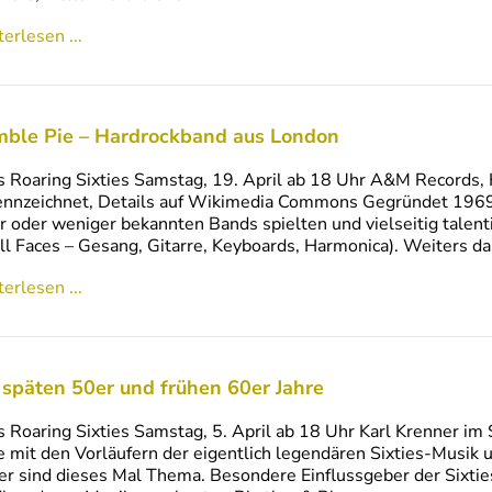
erlesen ...
ble Pie – Hardrockband aus London
s Roaring Sixties Samstag, 19. April ab 18 Uhr A&M Records, 
nnzeichnet, Details auf Wikimedia Commons Gegründet 1969 a
 oder weniger bekannten Bands spielten und vielseitig talenti
l Faces – Gesang, Gitarre, Keyboards, Harmonica). Weiters d
erlesen ...
 späten 50er und frühen 60er Jahre
s Roaring Sixties Samstag, 5. April ab 18 Uhr Karl Krenner im
e mit den Vorläufern der eigentlich legendären Sixties-Musik
er sind dieses Mal Thema. Besondere Einflussgeber der Sixt