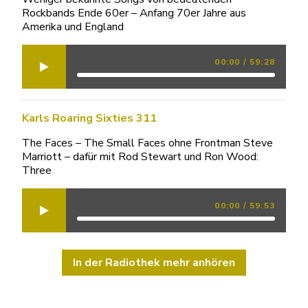
Rockbands Ende 60er – Anfang 70er Jahre aus
Amerika und England
00:00
/
59:28
Karls Roaring Sixties 311
The Faces – The Small Faces ohne Frontman Steve
Marriott – dafür mit Rod Stewart und Ron Wood:
Three
00:00
/
59:53
In der Radiothek mehr anhören