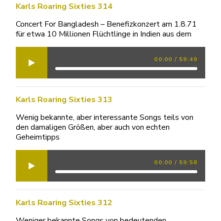
Karls Roaring Sixties 314
Concert For Bangladesh – Benefizkonzert am 1.8.71
für etwa 10 Millionen Flüchtlinge in Indien aus dem
00:00
/
59:49
Karls Roaring Sixties 313
Wenig bekannte, aber interessante Songs teils von
den damaligen Größen, aber auch von echten
Geheimtipps
00:00
/
59:58
Karls Roaring Sixties 312
Weniger bekannte Songs von bedeutenden