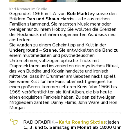
Karl Krenner im Studio
Gegründet 1966 in L.A. von
Bob Markley
sowie den
Brüdern
Dan und Shaun Harris
– alle aus reichen
Familien stammend. Sie machten Musik mehr oder
weniger nur zu ihrem Hobby. Sie wollten die Grenzen
der Rockmusik mit ihrem sogenannten
Acidrock
neu
abstecken.
Sie wurden zu einem Geheimtipp und Kult in der
Underground – Szene.
Sie entwickelten die Band zu
einem multimedialen und psychedelischen
Unternehmen, vollzogen optische Tricks mit
Diaprojektoren und inszenierten ein mystisches Ritual,
das von Buddha und Kokain handelte und ironisch
mitteilte, dass ihr Drummer am liebsten nackt spielt.
Sie waren Kult für ihre Fans, aber nicht geeignet für
einen größeren, kommerzielleren Kreis. Von 1966 bis
1969 veröffentlichten sie fünf Alben, die bis heute
einen exquisiten Fankreis haben. Zu den zeitweiligen
Mitgliedern zählten Danny Harris, John Ware und Ron
Morgan.
RADIOFABRIK –
Karl
s Roaring Sixties
: jeden
1., 3. und 5. Samstag im Monat ab 18:00 Uhr