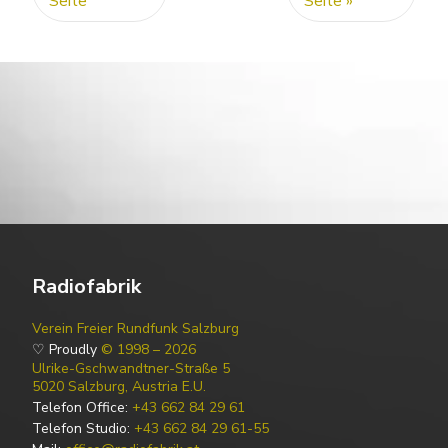
Seite
Seite »
Radiofabrik
Verein Freier Rundfunk Salzburg
♡ Proudly
© 1998 – 2026
Ulrike-Gschwandtner-Straße 5
5020 Salzburg, Austria E.U.
Telefon Office:
+43 662 84 29 61
Telefon Studio:
+43 662 84 29 61-55