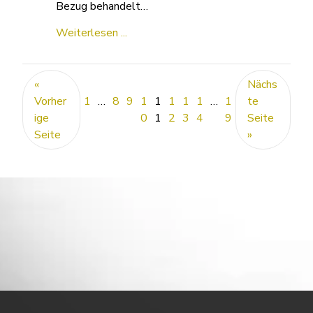
Bezug behandelt…
Weiterlesen ...
«
Nächs
Vorher
1
…
8
9
1
1
1
1
1
…
1
te
ige
0
1
2
3
4
9
Seite
Seite
»