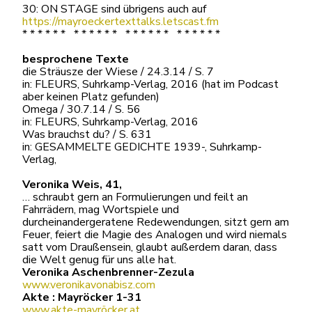
30: ON STAGE sind übrigens auch auf
https://mayroeckertexttalks.letscast.fm
* * * * * * * * * * * * * * * * * * * * * * * *
besprochene Texte
die Sträusze der Wiese / 24.3.14 / S. 7
in: FLEURS, Suhrkamp-Verlag, 2016 (hat im Podcast
aber keinen Platz gefunden)
Omega / 30.7.14 / S. 56
in: FLEURS, Suhrkamp-Verlag, 2016
Was brauchst du? / S. 631
in: GESAMMELTE GEDICHTE 1939-, Suhrkamp-
Verlag,
Veronika Weis, 41,
… schraubt gern an Formulierungen und feilt an
Fahrrädern, mag Wortspiele und
durcheinandergeratene Redewendungen, sitzt gern am
Feuer, feiert die Magie des Analogen und wird niemals
satt vom Draußensein, glaubt außerdem daran, dass
die Welt genug für uns alle hat.
Veronika Aschenbrenner-Zezula
www.veronikavonabisz.com
Akte : Mayröcker 1-31
www.akte-mayröcker.at