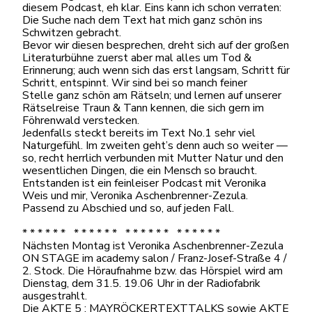
diesem Podcast, eh klar. Eins kann ich schon verraten:
Die Suche nach dem Text hat mich ganz schön ins
Schwitzen gebracht.
Bevor wir diesen besprechen, dreht sich auf der großen
Literaturbühne zuerst aber mal alles um Tod &
Erinnerung; auch wenn sich das erst langsam, Schritt für
Schritt, entspinnt. Wir sind bei so manch feiner
Stelle ganz schön am Rätseln; und lernen auf unserer
Rätselreise Traun & Tann kennen, die sich gern im
Föhrenwald verstecken.
Jedenfalls steckt bereits im Text No.1 sehr viel
Naturgefühl. Im zweiten geht’s denn auch so weiter —
so, recht herrlich verbunden mit Mutter Natur und den
wesentlichen Dingen, die ein Mensch so braucht.
Entstanden ist ein feinleiser Podcast mit Veronika
Weis und mir, Veronika Aschenbrenner-Zezula.
Passend zu Abschied und so, auf jeden Fall.
* * * * * * * * * * * * * * * * * * * * * * * *
Nächsten Montag ist Veronika Aschenbrenner-Zezula
ON STAGE im academy salon / Franz-Josef-Straße 4 /
2. Stock. Die Höraufnahme bzw. das Hörspiel wird am
Dienstag, dem 31.5. 19.06 Uhr in der Radiofabrik
ausgestrahlt.
Die AKTE 5 : MAYRÖCKERTEXTTALKS sowie AKTE