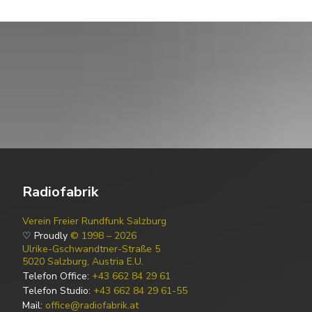
Radiofabrik
Verein Freier Rundfunk Salzburg
♡ Proudly
© 1998 – 2026
Ulrike-Gschwandtner-Straße 5
5020 Salzburg, Austria E.U.
Telefon Office:
+43 662 84 29 61
Telefon Studio:
+43 662 84 29 61-55
Mail:
office@radiofabrik.at