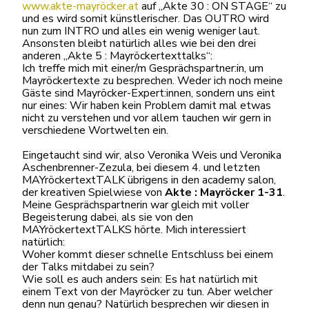
www.akte-mayröcker.at
auf „Akte 30 : ON STAGE“ zu
und es wird somit künstlerischer. Das OUTRO wird
nun zum INTRO und alles ein wenig weniger laut.
Ansonsten bleibt natürlich alles wie bei den drei
anderen „Akte 5 : Mayröckertexttalks“:
Ich treffe mich mit einer/m Gesprächspartner:in, um
Mayröckertexte zu besprechen. Weder ich noch meine
Gäste sind Mayröcker-Expert:innen, sondern uns eint
nur eines: Wir haben kein Problem damit mal etwas
nicht zu verstehen und vor allem tauchen wir gern in
verschiedene Wortwelten ein.
Eingetaucht sind wir, also Veronika Weis und Veronika
Aschenbrenner-Zezula, bei diesem 4. und letzten
MAYröckertextTALK übrigens in den academy salon,
der kreativen Spielwiese von
Akte : Mayröcker 1-31
.
Meine Gesprächspartnerin war gleich mit voller
Begeisterung dabei, als sie von den
MAYröckertextTALKS hörte. Mich interessiert
natürlich:
Woher kommt dieser schnelle Entschluss bei einem
der Talks mitdabei zu sein?
Wie soll es auch anders sein: Es hat natürlich mit
einem Text von der Mayröcker zu tun. Aber welcher
denn nun genau? Natürlich besprechen wir diesen in