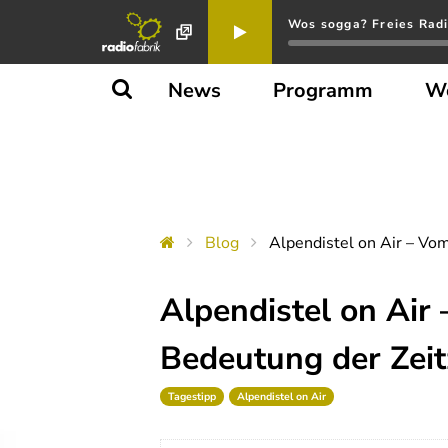
Wos sogga? Freies Radi
News
Programm
W
Blog
Alpendistel on Air – Vo
Alpendistel on Air
Bedeutung der Zeit
Tagestipp
Alpendistel on Air