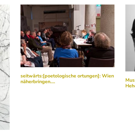
seitwärts:[poetologische ortungen]: Wien
Musi
näherbringen....
Heh