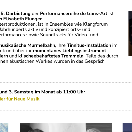
5. Darbietung
der
Performancereihe do trans-Art
ist
n
Elisabeth Flunger
.
nzertproduktionen, ist in Ensembles wie Klangforum
ahrhunderts aktiv und konzipiert orts- und
erformances sowie Soundtracks für Video- und
musikalische Murmelbahn
, ihre
Tinnitus-Installation
im
nk und über ihr
momentanes Lieblingsinstrument
dern
und
klischeebehaftetes Trommeln
. Teile des durch
nen akustischen Werkes wurden in das Gespräch
 und 3. Samstag im Monat ab 11:00 Uhr
ier für Neue Musik