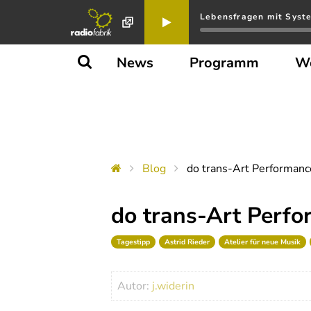
Lebensfragen mit System
News
Programm
W
Blog
do trans-Art Performanc
do trans-Art Perfo
Tagestipp
Astrid Rieder
Atelier für neue Musik
Autor:
j.widerin