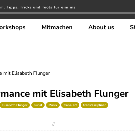
. Tipps, Tricks und Tools für eini ins
orkshops
Mitmachen
About us
S
e mit Elisabeth Flunger
rmance mit Elisabeth Flunger
Elisabeth Flunger
Kunst
Musik
trans-art
transdisziplinär
//