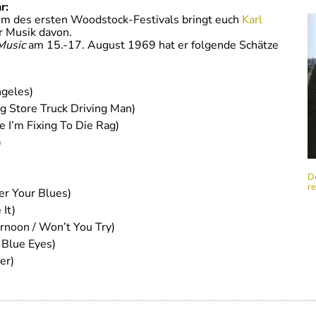
r:
äum des ersten Woodstock-Festivals bringt euch
Karl
 Musik davon.
Music
am 15.-17. August 1969 hat er folgende Schätze
ngeles)
ug Store Truck Driving Man)
e I’m Fixing To Die Rag)
)
D
r
er Your Blues)
It)
ernoon / Won’t You Try)
y Blue Eyes)
er)