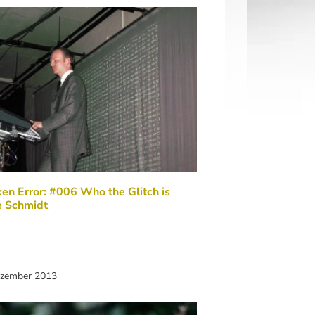
en Error: #006 Who the Glitch is
 Schmidt
ezember 2013