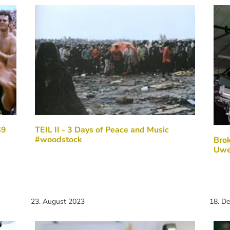
69
TEIL II - 3 Days of Peace and Music
#woodstock
Brok
Uwe
23. August 2023
18. D