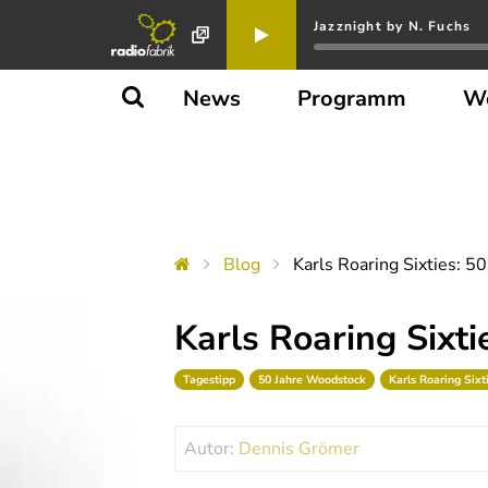
Jazznight by N. Fuchs
News
Programm
W
Blog
Karls Roaring Sixties: 5
Karls Roaring Sixt
Tagestipp
50 Jahre Woodstock
Karls Roaring Sixt
Autor:
Dennis Grömer