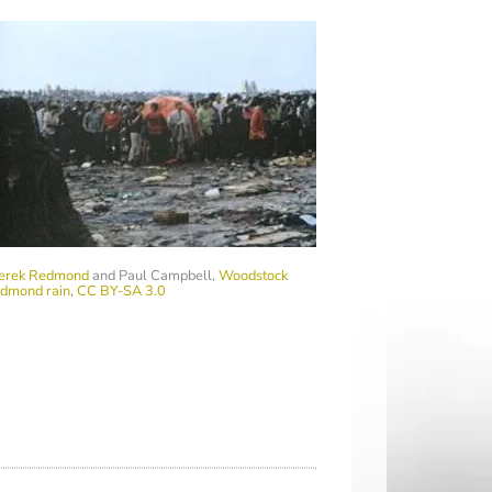
erek Redmond
and Paul Campbell,
Woodstock
edmond rain
,
CC BY-SA 3.0