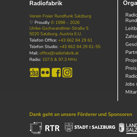
Orga
Radiofabrik
Radio
Verein Freier Rundfunk Salzburg
Rund
♡ Proudly
© 1998 – 2026
Leitb
Ulrike-Gschwandtner-Straße 5
5020 Salzburg, Austria E.U.
Zahl
Telefon Office:
+43 662 84 29 61
Gesch
Telefon Studio:
+43 662 84 29 61-55
Part
Mail:
office@radiofabrik.at
Radio:
107,5 & 97,3 MHz
Proj
Prei
Radio
Jobs 
Mitar
Dank geht an unsere Förderer und Sponsoren