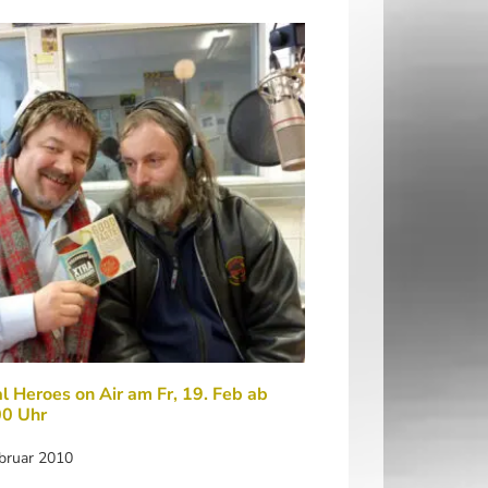
l Heroes on Air am Fr, 19. Feb ab
00 Uhr
ebruar 2010