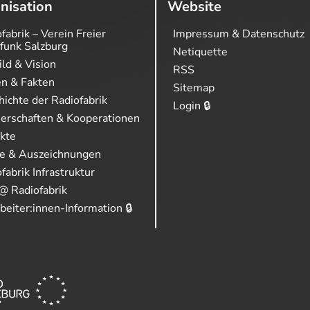
nisation
Website
fabrik – Verein Freier
Impressum & Datenschutz
funk Salzburg
Netiquette
ild & Vision
RSS
en & Fakten
Sitemap
ichte der Radiofabrik
Login 🔒
nerschaften & Kooperationen
ekte
se & Auszeichnungen
fabrik Infrastruktur
@ Radiofabrik
beiter:innen-Information 🔒