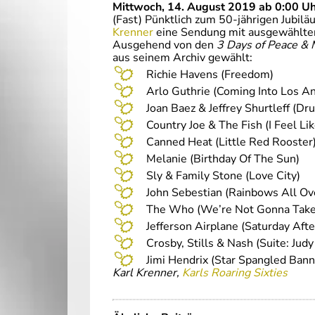
Mittwoch, 14. August 2019 ab 0:00 Uh
(Fast) Pünktlich zum 50-jährigen Jubil
Krenner
eine Sendung mit ausgewählter
Ausgehend von den
3 Days of Peace & 
aus seinem Archiv gewählt:
Richie Havens (Freedom)
Arlo Guthrie (Coming Into Los A
Joan Baez & Jeffrey Shurtleff (Dr
Country Joe & The Fish (I Feel Lik
Canned Heat (Little Red Rooster
Melanie (Birthday Of The Sun)
Sly & Family Stone (Love City)
John Sebestian (Rainbows All Ov
The Who (We’re Not Gonna Take 
Jefferson Airplane (Saturday Aft
Crosby, Stills & Nash (Suite: Jud
Jimi Hendrix (Star Spangled Bann
Karl Krenner,
Karls Roaring Sixties