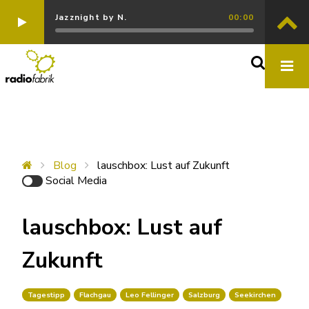
Jazznight by N.
00:00
Blog
lauschbox: Lust auf Zukunft
Social Media
lauschbox: Lust auf
Zukunft
Tagestipp
Flachgau
Leo Fellinger
Salzburg
Seekirchen