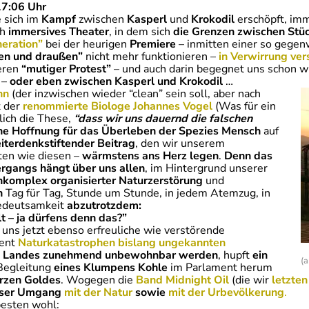
17:06 Uhr
e sich im
Kampf
zwischen
Kasperl
und
Krokodil
erschöpft, imm
ch
immersives Theater
, in dem sich
die Grenzen zwischen Stü
eration”
bei der heurigen
Premiere
– inmitten einer so gege
nen und draußen”
nicht mehr funktionieren –
in Verwirrung v
deren
“mutiger Protest”
– und auch darin begegnet uns schon 
–
oder eben zwischen Kasperl und Krokodil
…
nn
(der inzwischen wieder “clean” sein soll, aber nach
t der
renommierte Biologe Johannes Vogel
(Was für ein
lich die These,
“dass wir uns dauernd die falschen
ne Hoffnung für das Überleben der Spezies Mensch
auf
iterdenkstiftender Beitrag
, den wir unserem
iten wie diesen –
wärmstens ans Herz legen
.
Denn das
gangs hängt über uns allen
, im Hintergrund unserer
komplex organisierter Naturzerstörung
und
n
Tag für Tag, Stunde um Stunde, in jedem Atemzug, in
Bedeutsamkeit
abzutrotzdem:
t – ja dürfens denn das?”
 uns jetzt ebenso erfreuliche wie verstörende
nent
Naturkatastrophen bislang ungekannten
es Landes zunehmend unbewohnbar werden
, hupft
ein
(
Begleitung
eines Klumpens Kohle
im Parlament herum
arzen Goldes
. Wogegen die
Band Midnight Oil
(die wir
letzte
ser Umgang
mit der Natur
sowie
mit der Urbevölkerung
.
esten wohl: