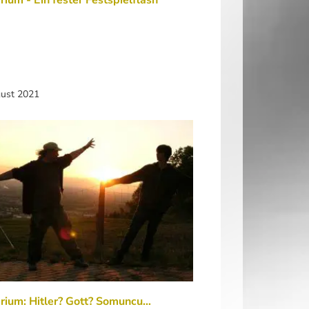
rium - Ein fester Festspielflash
gust 2021
rium: Hitler? Gott? Somuncu…