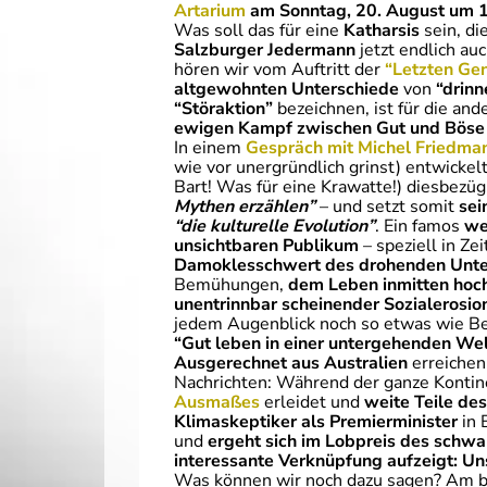
Artarium
am Sonntag,
20. August um 
Was soll das für eine
Katharsis
sein, di
Salzburger Jedermann
jetzt endlich au
hören wir vom Auftritt der
“Letzten Gen
altgewohnten Unterschiede
von
“drin
“Störaktion”
bezeichnen, ist für die an
ewigen Kampf zwischen Gut und Böse
In einem
Gespräch mit Michel Friedma
wie vor unergründlich grinst) entwickel
Bart! Was für eine Krawatte!) diesbezüg
Mythen erzählen”
– und setzt somit
sei
“die kulturelle Evolution”
. Ein famos
we
unsichtbaren Publikum
– speziell in Ze
Damoklesschwert des drohenden Unter
Bemühungen,
dem Leben inmitten hoch
unentrinnbar scheinender Sozialerosio
jedem Augenblick noch so etwas wie 
“Gut leben in einer untergehenden Wel
Ausgerechnet aus Australien
erreichen
Nachrichten: Während der ganze Konti
Ausmaßes
erleidet und
weite Teile d
Klimaskeptiker als Premierminister
in 
und
ergeht sich im Lobpreis des schw
interessante Verknüpfung aufzeigt:
Un
Was können wir noch dazu sagen? Am b