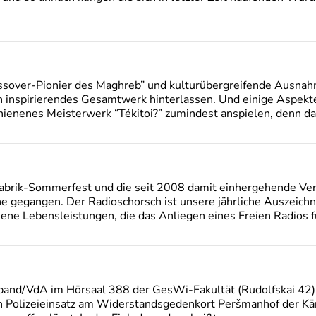
rossover-Pionier des Maghreb” und kulturübergreifende Ausna
h inspirierendes Gesamtwerk hinterlassen. Und einige Aspekt
hienenes Meisterwerk “Tékitoi?” zumindest anspielen, denn d
abrik-Sommerfest und die seit 2008 damit einhergehende Ver
ne gegangen. Der Radioschorsch ist unsere jährliche Auszeich
ne Lebensleistungen, die das Anliegen eines Freien Radios f
and/VdA im Hörsaal 388 der GesWi-Fakultät (Rudolfskai 42) e
n Polizeieinsatz am Widerstandsgedenkort Peršmanhof der Kä