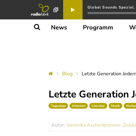
Global Sounds Spezial. 
News
Programm
W
Blog
Letzte Generation Jede
Letzte Generation
Tagestipp
Artarium
Literatur
Musik
Norber
Autor:
Veronika Aschenbrenner-Zezul