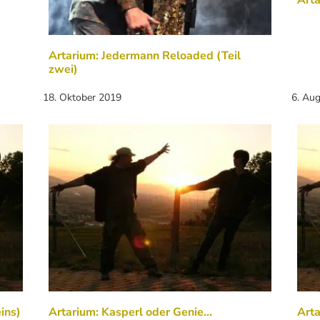
Arta
Artarium: Jedermann Reloaded (Teil
zwei)
18. Oktober 2019
6. Au
ins)
Artarium: Kasperl oder Genie...
Arta