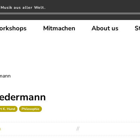
Musik aus aller Welt.
orkshops
Mitmachen
About us
S
rmann
 Jedermann
t K. Hund
Philosophie
a
//