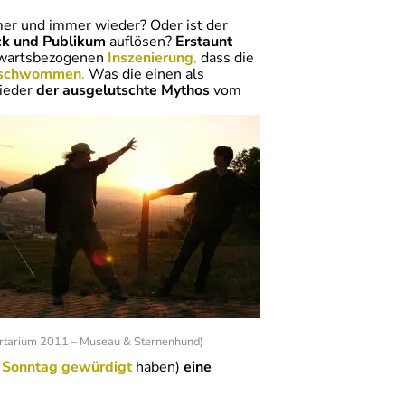
er und immer wieder? Oder ist der
ck und Publikum
auflösen?
Erstaunt
nwartsbezogenen
Inszenierung
,
dass die
erschwommen
.
Was die einen als
wieder
der ausgelutschte Mythos
vom
artarium 2011 – Museau & Sternenhund)
n Sonntag gewürdigt
haben)
eine