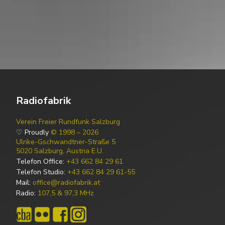
Radiofabrik
Verein Freier Rundfunk Salzburg
♡ Proudly
© 1998 – 2026
Ulrike-Gschwandtner-Straße 5
5020 Salzburg, Austria E.U.
Telefon Office:
+43 662 84 29 61
Telefon Studio:
+43 662 84 29 61-55
Mail:
office@radiofabrik.at
Radio:
107,5 & 97,3 MHz