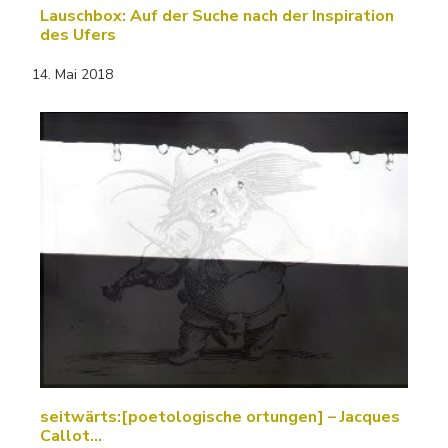
Lauschbox: Auf der Suche nach der Inspiration
des Ufers
14. Mai 2018
seitwärts:[poetologische ortungen] – Jacques
Callot…