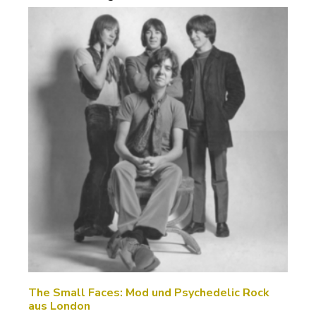
The Small Faces: Mod und Psychedelic Rock
aus London