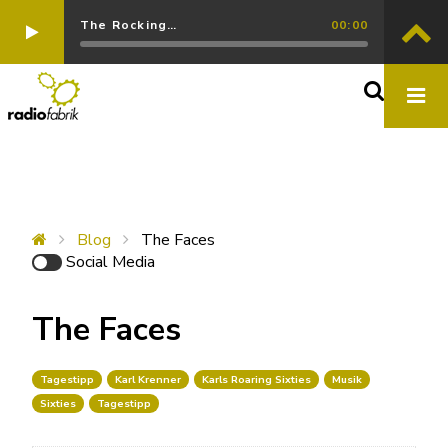
The Rocking…
00:00
Blog
The Faces
Social Media
The Faces
Tagestipp
Karl Krenner
Karls Roaring Sixties
Musik
Sixties
Tagestipp