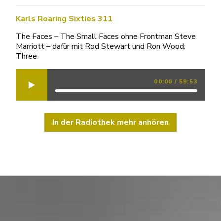
Karls Roaring Sixties 311
The Faces – The Small Faces ohne Frontman Steve
Marriott – dafür mit Rod Stewart und Ron Wood:
Three
00:00
/
59:53
In der Radiothek mehr anhören