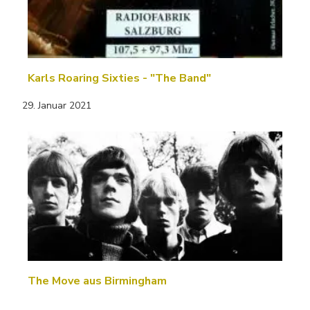
Karls Roaring Sixties - "The Band"
29. Januar 2021
The Move aus Birmingham