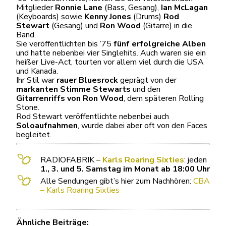
Mitglieder
Ronnie Lane
(Bass, Gesang),
Ian McLagan
(Keyboards) sowie
Kenny Jones
(Drums)
Rod
Stewart
(Gesang) und
Ron Wood
(Gitarre) in die
Band.
Sie veröffentlichten bis ’75
fünf erfolgreiche Alben
und hatte nebenbei vier Singlehits. Auch waren sie ein
heißer Live-Act, tourten vor allem viel durch die USA
und Kanada.
Ihr Stil war
rauer Bluesrock
geprägt von der
markanten Stimme Stewarts
und den
Gitarrenriffs von Ron Wood
, dem späteren Rolling
Stone.
Rod Stewart veröffentlichte nebenbei auch
Soloaufnahmen
, wurde dabei aber oft von den Faces
begleitet.
RADIOFABRIK –
Karl
s Roaring Sixties
: jeden
1., 3. und 5. Samstag im Monat ab 18:00 Uhr
Alle Sendungen gibt’s hier zum Nachhören:
CBA
– Karls Roaring Sixties
Ähnliche Beiträge: