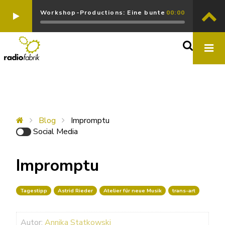
Workshop-Productions: Eine bunte
00:00
Blog
Impromptu
Social Media
Impromptu
Tagestipp
Astrid Rieder
Atelier für neue Musik
trans-art
Autor:
Annika Statkowski