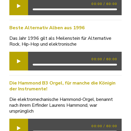
00:00
/
60:00
Beste Alternativ Alben aus 1996
Das Jahr 1996 gilt als Meilenstein für Alternative
Rock, Hip-Hop und elektronische
00:00
/
60:00
Die Hammond B3 Orgel, für manche die Königin
der Instrumente!
Die elektromechanische Hammond-Orgel, benannt
nach ihrem Erfinder Laurens Hammond, war
ursprünglich
00:00
/
60:00