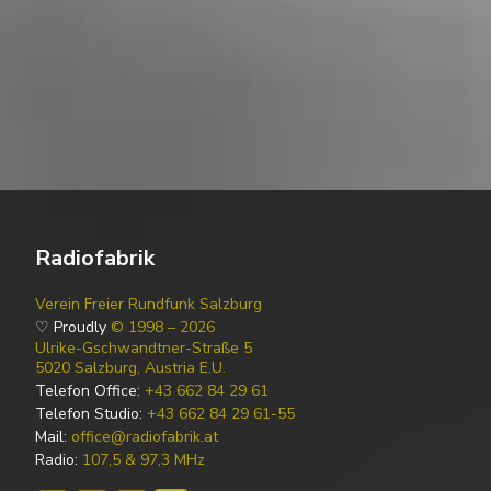
Radiofabrik
Verein Freier Rundfunk Salzburg
♡ Proudly
© 1998 – 2026
Ulrike-Gschwandtner-Straße 5
5020 Salzburg, Austria E.U.
Telefon Office:
+43 662 84 29 61
Telefon Studio:
+43 662 84 29 61-55
Mail:
office@radiofabrik.at
Radio:
107,5 & 97,3 MHz