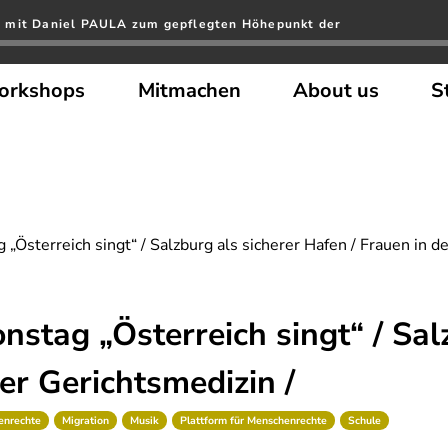
 mit Daniel PAULA zum gepflegten Höhepunkt der
orkshops
Mitmachen
About us
S
„Österreich singt“ / Salzburg als sicherer Hafen / Frauen in de
stag „Österreich singt“ / Sal
er Gerichtsmedizin /
enrechte
Migration
Musik
Plattform für Menschenrechte
Schule