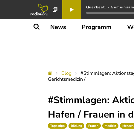
Querbeet. - Gemeinsam
News
Programm
W
Blog
#Stimmlagen: Aktionstag 
Gerichtsmedizin /
#Stimmlagen: Aktion
Hafen / Frauen in d
Tagestipp
Bildung
Frauen
Medizin
Mensch