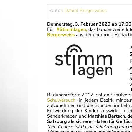
Autor:
Daniel Bergerweiss
Donnerstag, 3. Februar 2020 ab 17:00
Für
#Stimmlagen,
das bundesweite Info
Bergerweiss
aus der unerhört!-Redaktio
„
S
F
A
E
ö
w
d
Bildungsreform 2017, sollen Schulver
Schulversuch
, in jedem Bezirk mindes
aufzunehmen und die Stunden im Lehrpla
Entwicklung der Kinder auswirkt. In 
Sängerknaben und
Matthias Bertsch
, d
Salzburg als sicherer Hafen für Geflüc
“Die Chance ist da, dass Salzburg nun e