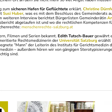
nem Ort an dem sie nicht mehr so viel Angst haben müssen un
rg zum
sicheren Hafen für Geflüchtete
erklärt.
Christine Dürnf
it
Susi
Huber
, was es mit dem Beschluss des Gemeinderats auf
m weiteren Interview berichtet Bürgerlisten Gemeinderätin
An
richt abgelaufen ist und wo die rechtlichen Kompetenzen für
schenrechte:
menschenrechte-salzburg.at
hern, Filmen und Serien bekannt.
Edith Tutsch-Bauer
gewährt e
meritierte Rechtsmedizinerin der
Universität Salzburg
erzählt
nete “Mann” der Leiterin des Instituts für Gerichtsmedizin du
smedizin – außerdem hören wir von gängigen Sterotypisierung
chtig sind.