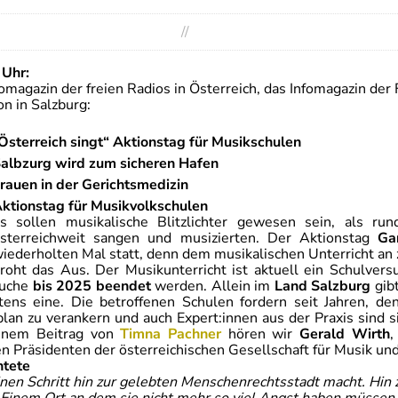
//
 Uhr:
magazin der freien Radios in Österreich, das Infomagazin der 
n in Salzburg:
Österreich singt“ Aktionstag für Musikschulen
albzurg wird zum sicheren Hafen
rauen in der Gerichtsmedizin
ktionstag für Musikvolkschulen
s sollen musikalische Blitzlichter gewesen sein, als 
sterreichweit sangen und musizierten. Der Aktionstag
Ga
iederholten Mal statt, denn dem musikalischen Unterricht an 
roht das Aus. Der Musikunterricht ist aktuell ein Schulve
suche
bis 2025 beendet
werden. Allein im
Land Salzburg
gib
tens eine. Die betroffenen Schulen fordern seit Jahren, de
n zu verankern und auch Expert:innen aus der Praxis sind sich
einem Beitrag von
Timna Pachner
hören wir
Gerald Wirth
,
en Präsidenten der österreichischen Gesellschaft für Musik un
htete
inen Schritt hin zur gelebten Menschenrechtsstadt macht. Hin 