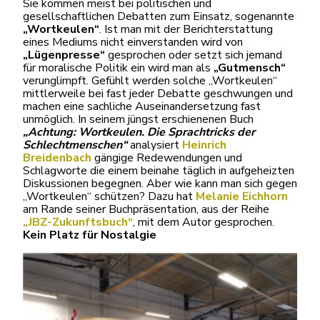
Sie kommen meist bei politischen und
gesellschaftlichen Debatten zum Einsatz, sogenannte
„Wortkeulen“
. Ist man mit der Berichterstattung
eines Mediums nicht einverstanden wird von
„Lügenpresse“
gesprochen oder setzt sich jemand
für moralische Politik ein wird man als
„Gutmensch“
verunglimpft. Gefühlt werden solche „Wortkeulen“
mittlerweile bei fast jeder Debatte geschwungen und
machen eine sachliche Auseinandersetzung fast
unmöglich. In seinem jüngst erschienenen Buch
„Achtung: Wortkeulen. Die Sprachtricks der
Schlechtmenschen“
analysiert
Heinrich
Breidenbach
gängige Redewendungen und
Schlagworte die einem beinahe täglich in aufgeheizten
Diskussionen begegnen. Aber wie kann man sich gegen
„Wortkeulen“ schützen? Dazu hat
Melanie Eichhorn
am Rande seiner Buchpräsentation, aus der Reihe
„JBZ-Zukunftsbuch“
, mit dem Autor gesprochen.
Kein Platz für Nostalgie