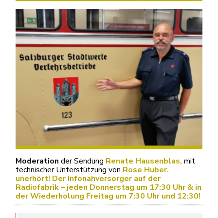
Moderation
der Sendung
Renate Hausenblas,
mit
technischer Unterstützung von
Rose Huber.
unerhört! Der Infonahversorger auf der
Radiofabrik – jeden Donnerstag um 17:30 Uhr & in
der Wiederholung Freitag um 7:30 Uhr und 12:30!