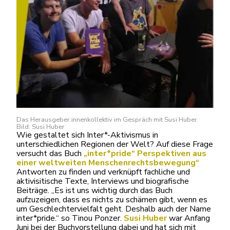
Das Herausgeber:innenkollektiv im Gespräch mit Susi Huber.
Bild: Susi Huber
Wie gestaltet sich Inter*-Aktivismus in
unterschiedlichen Regionen der Welt? Auf diese Frage
versucht das Buch
„inter*pride“ Perspektiven aus
einer weltweiten Menschenrechtsbewegung“
Antworten zu finden und verknüpft fachliche und
aktivisitische Texte, Interviews und biografische
Beiträge. „Es ist uns wichtig durch das Buch
aufzuzeigen, dass es nichts zu schämen gibt, wenn es
um Geschlechtervielfalt geht. Deshalb auch der Name
inter*pride.“ so Tinou Ponzer.
Susi Huber
war Anfang
Juni bei der Buchvorstellung dabei und hat sich mit