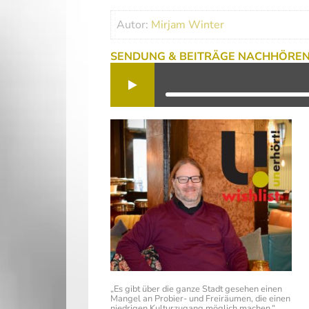
Autor:
Mirjam Winter
SENDUNG & BEITRÄGE NACHHÖRE
„Es gibt über die ganze Stadt gesehen einen
Mangel an Probier- und Freiräumen, die einen
niedrigen Kulturzugang möglich machen.“