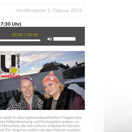
Veröffentlicht: 1. Februar 2019
 7:30 Uhr)
00:00
/
00:00
s sollte in allen gemeindepolitischen Fragen eine
ale Mitbestimmung und Partizipation geben, va.
r Menschen, die sich schwer artikulieren können.
d: Die Jüngeren sollen von den Älteren sozialen