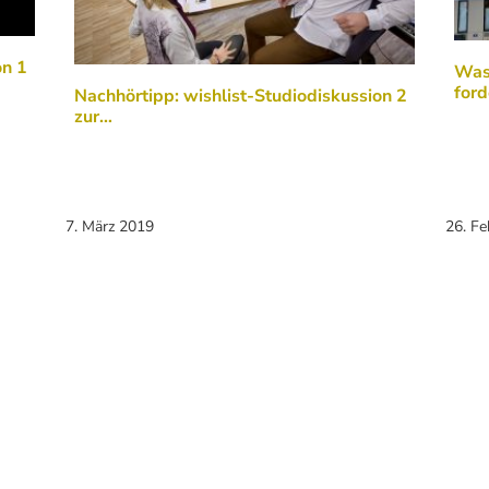
on 1
Was 
ford
Nachhörtipp: wishlist-Studiodiskussion 2
zur…
7. März 2019
26. F