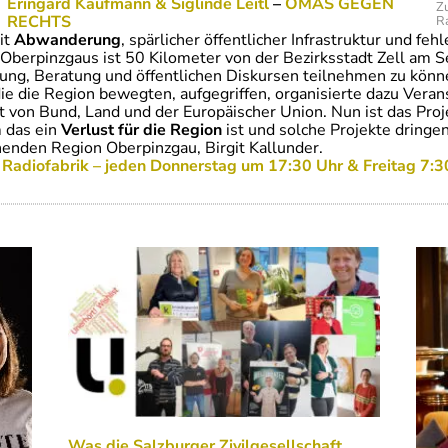
Eringard Kaufmann & Siglinde Leitl
–
OMAS GEGEN
Z
RECHTS
Ra
it
Abwanderung
, spärlicher öffentlicher Infrastruktur und f
berpinzgaus ist 50 Kilometer von der Bezirksstadt Zell am Se
dung, Beratung und öffentlichen Diskursen teilnehmen zu könn
e die Region bewegten, aufgegriffen, organisierte dazu Verans
kt von Bund, Land und der Europäischer Union. Nun ist das Pr
 das ein
Verlust für die Region
ist und solche Projekte dringe
nenden Region Oberpinzgau, Birgit Kallunder.
r Radiofabrik – jeden Donnerstag um 17:30 Uhr & Freitag 7:3
Was die Salzburger Zivilgesellschaft