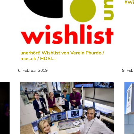
#Wis
unerhört! Wishlist von Verein Phurdo /
mosaik / HOSI…
6. Februar 2019
9. Feb