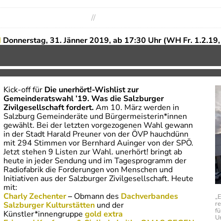
//
N
Donnerstag, 31. Jänner 2019, ab 17:30 Uhr (WH Fr. 1.2.19,
Kick-off für
Die unerhört!-Wishlist zur
Gemeinderatswahl ’19. Was die Salzburger
Zivilgesellschaft fordert.
Am 10. März werden in
Salzburg Gemeinderäte und Bürgermeisterin*innen
gewählt. Bei der letzten vorgezogenen Wahl gewann
in der Stadt Harald Preuner von der ÖVP hauchdünn
mit 294 Stimmen vor Bernhard Auinger von der SPÖ.
Jetzt stehen 9 Listen zur Wahl. unerhört! bringt ab
heute in jeder Sendung und im Tagesprogramm der
Radiofabrik die Forderungen von Menschen und
Initiativen aus der Salzburger Zivilgesellschaft. Heute
mit:
Charly Zechenter
–
Obmann des
Dachverband
es
„E
re
Salzburger Kulturstätten
und der
fü
Künstler*innengruppe
gold extra
Un