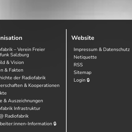
nisation
Website
fabrik – Verein Freier
Impressum & Datenschutz
funk Salzburg
Netiquette
ild & Vision
RSS
en & Fakten
Sitemap
ichte der Radiofabrik
Login 🔒
nerschaften & Kooperationen
ekte
se & Auszeichnungen
fabrik Infrastruktur
@ Radiofabrik
beiter:innen-Information 🔒