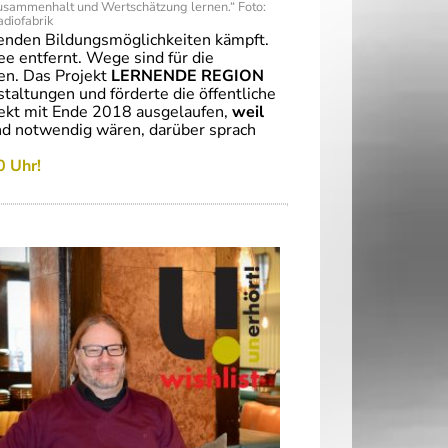
usammenhalt und Wertschätzung lernen.“ Foto:
diofabrik
ehlenden Bildungsmöglichkeiten kämpft.
e entfernt. Wege sind für die
en. Das Projekt
LERNENDE REGION
taltungen und förderte die öffentliche
ojekt mit Ende 2018 ausgelaufen,
weil
nd notwendig wären, darüber sprach
0 Uhr!