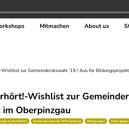
orkshops
Mitmachen
About us
S
!-Wishlist zur Gemeinderatswahl ’19 / Aus für Bildungsprojekt
erhört!-Wishlist zur Gemeinde
t im Oberpinzgau
rger Kulturstätten
Gemeinderatswahl 2019 Salzburg
Oberpinzgau
Omas gegen 