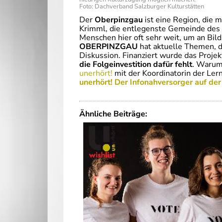
Foto: Dachverband Salzburger Kulturstätten
Der
Oberpinzgau
ist eine Region, die m
Krimml, die entlegenste Gemeinde des O
Menschen hier oft sehr weit, um an Bil
OBERPINZGAU
hat aktuelle Themen, di
Diskussion. Finanziert wurde das Proje
die Folgeinvestition dafür fehlt
. Warum
unerhört!
mit der Koordinatorin der Ler
unerhört! Der Infonahversorger auf de
Ähnliche Beiträge: