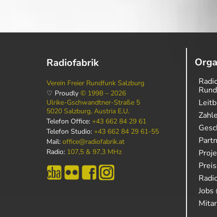
Orga
Radiofabrik
Radio
Verein Freier Rundfunk Salzburg
Rund
♡ Proudly
© 1998 – 2026
Leitb
Ulrike-Gschwandtner-Straße 5
5020 Salzburg, Austria E.U.
Zahl
Telefon Office:
+43 662 84 29 61
Gesch
Telefon Studio:
+43 662 84 29 61-55
Part
Mail:
office@radiofabrik.at
Radio:
107,5 & 97,3 MHz
Proj
Prei
Radio
Jobs 
Mitar