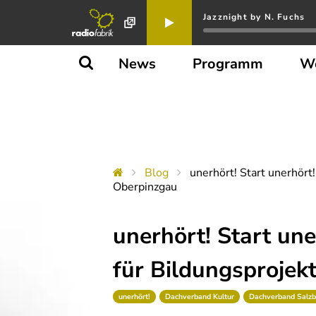
Jazznight by N. Fuchs
News
Programm
W
Blog
unerhört! Start unerhört
Oberpinzgau
unerhört! Start un
für Bildungsprojek
unerhört!
Dachverband Kultur
Dachverband Salzbu