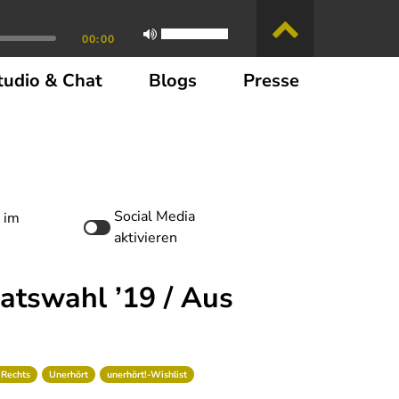
00:00
tudio & Chat
Blogs
Presse
Social Media
 im
aktivieren
ratswahl ’19 / Aus
Rechts
Unerhört
unerhört!-Wishlist